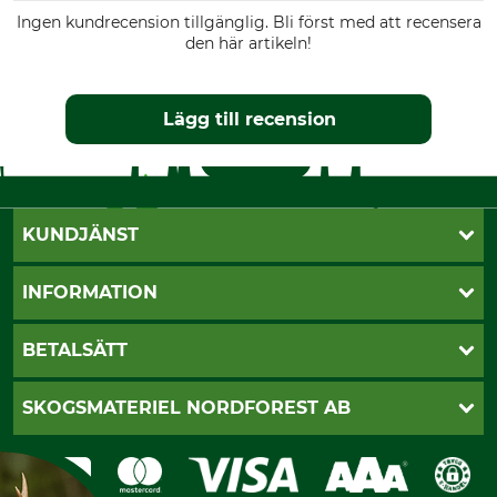
Ingen kundrecension tillgänglig. Bli först med att recensera
den här artikeln!
Lägg till recension
KUNDJÄNST
Öppettider
INFORMATION
Kundtjänst
Vanliga frågor
Butik Vansbro
BETALSÄTT
Kontakt
Nyhetsbrev
Cookie-inställningar
Katalogbeställning
Klarna
SKOGSMATERIEL NORDFOREST AB
Sagverkskatalog
Faktura
Köpvillkor - 2025-06-18
Swish
Om oss
Dataskydd
GRUBE-Gruppen