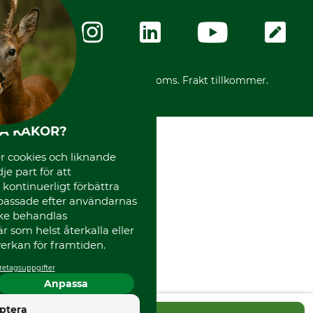
Integritetspolicy
Företagsuppgifter
Ångerrätt
Karriär
Ångerrätt för din beställning
Vår personal
Reklamationer
Varumärken
Frakter
Mässor
*Alla priser inklusive moms. Frakt tillkommer.
Instagram TOS
Media
Code of Conduct
HA KAKOR?
 cookies och liknande
je part för att
, kontinuerligt förbättra
passade efter användarnas
cke behandlas
 som helst återkalla eller
erkan för framtiden.
retagsuppgifter
Anpassa
4.5
ptera