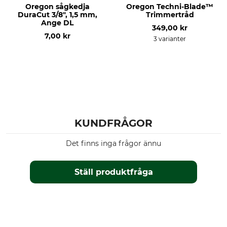
Oregon sågkedja
Oregon Techni-Blade™
Filhållarvinkel
Rundfil 1:a hälften
DuraCut 3/8", 1,5 mm,
Trimmertråd
10 °
5,5 mm
Ange DL
349,00 kr
7,00 kr
Rundfil 2:a hälften
Skärpningsvinkel
3 varianter
5,2 mm
10 °
Slipskiva
Avstånd djupbegränsare
4,0 - 4,7 mm
0,65 mm
Märke
Produkttyp
Oregon
Längsnittkedja
KUNDFRÅGOR
Drivlänkar
Det finns inga frågor ännu
52
Ställ produktfråga