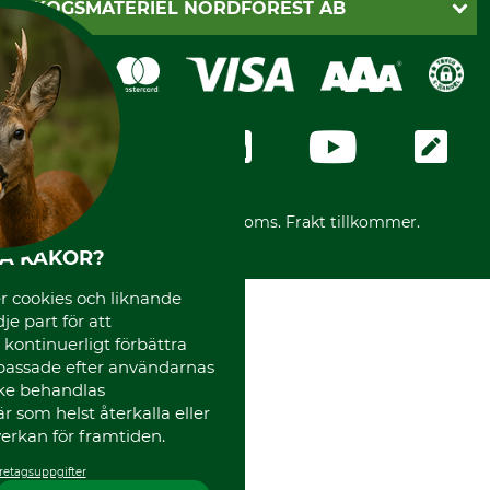
SKOGSMATERIEL NORDFOREST AB
Sagverkskatalog
Faktura
Köpvillkor - 2025-06-18
Swish
Om oss
Dataskydd
GRUBE-Gruppen
Integritetspolicy
Företagsuppgifter
Ångerrätt
Karriär
Ångerrätt för din beställning
Vår personal
Reklamationer
Varumärken
Frakter
Mässor
*Alla priser inklusive moms. Frakt tillkommer.
Instagram TOS
HA KAKOR?
Media
Code of Conduct
 cookies och liknande
je part för att
, kontinuerligt förbättra
passade efter användarnas
cke behandlas
 som helst återkalla eller
erkan för framtiden.
retagsuppgifter