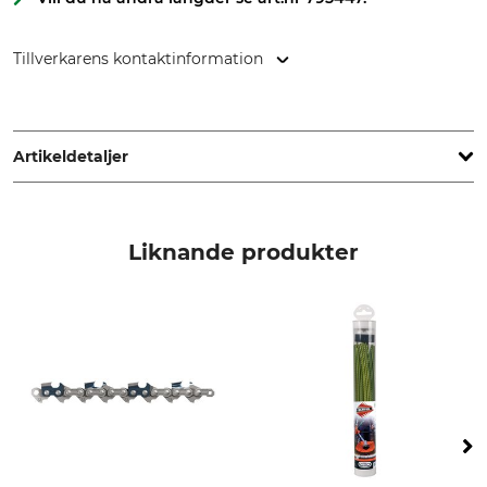
Tillverkarens kontaktinformation
Oregon Tool GmbH, Lise-Meitner-Str. 4, 70736 Fellbach,
Germany, www.oregonproducts.com
Artikeldetaljer
Delning
3/8"
Liknande produkter
Drivlänkstjocklek/spårbredd
1,5 mm
Sågkedjetyp
Hål för drivlänk
Klyvkedjor
73
Hål för tand
Inställning
skärpningsmaskin
M25
50 °