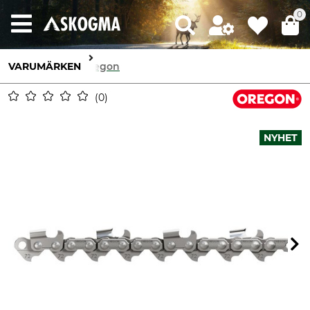
0
VARUMÄRKEN
Oregon
0
NYHET