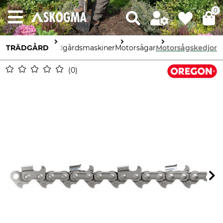
0
TRÄDGÅRD
Trädgårdsmaskiner
Motorsågar
Motorsågskedjor
0