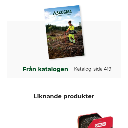
Delning
3/8"
Drivlänkstjocklek/spårbredd
1,6 mm
Sågkedjetyp
Märke
Klyvkedjor
Oregon
Produkttyp
Drivlänkar
Sågkedja
153
Från katalogen
Katalog, sida 419
Liknande produkter