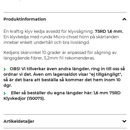
Produktinformation
En kraftig klyv kedja avsedd för klyvsågning.
75RD 1,6 mm.
En klyvkedja med runda Micro-chisel hörn på skärtanden
innebär enkelt underhåll och bra livslängd.
Kedjans skärvinkel 10 grader är anpassad för sågning av
längsgående fibrer, 5,2mm fil rekomenderas.
OBS! Vi tillverkar även andra längder, ring in till oss så
ordnar vi det.
Även om lagersaldot visar "ej tillgängligt",
så är det bara att beställa så kommer det hem inom 10
dgr.
Eller så beställer du egna längder här: 1,6 mm 75RD
Klyvkedjor (150075).
Artikeldetaljer