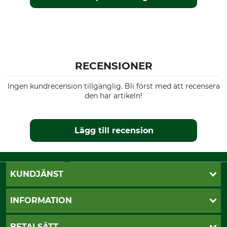
RECENSIONER
Ingen kundrecension tillgänglig. Bli först med att recensera
den här artikeln!
Lägg till recension
KUNDJÄNST
Öppettider
INFORMATION
Kundtjänst
Vanliga frågor
Butik Vansbro
BETALSÄTT