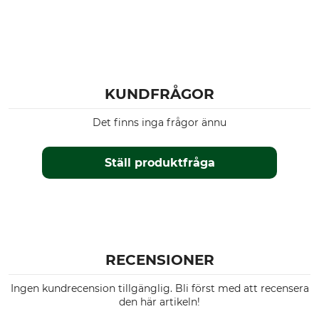
Husqvarna 359
Husqvarna 460
Husqvarna 560
Husqvarna 385
Husqvarna 575
KUNDFRÅGOR
Husqvarna 2101
Husqvarna 262
Det finns inga frågor ännu
Husqvarna 450
Husqvarna 455
Ställ produktfråga
Husqvarna 572
Husqvarna 55
Husqvarna 350
Dolmar PS 4605
Dolmar PS 500
Dolmar PS 6400
RECENSIONER
Dolmar PS 7910
Dolmar PS 7300
Ingen kundrecension tillgänglig. Bli först med att recensera
Dolmar PS 7310
den här artikeln!
Dolmar PS 7900