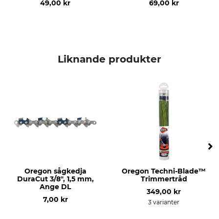
49,00 kr
69,00 kr
Husqvarna 266
Sågkedja
Husqvarna 362
Husqvarna 281
Husqvarna 298
Husqvarna 562
Liknande produkter
Husqvarna 576
Husqvarna 268
Husqvarna 272
Husqvarna 288
Husqvarna 353
Husqvarna 365
Husqvarna 371
Husqvarna 372
Husqvarna 390
Husqvarna 395
Oregon sågkedja
Oregon Techni-Blade™
Husqvarna 570
DuraCut 3/8", 1,5 mm,
Trimmertråd
Husqvarna 3120
Ange DL
349,00 kr
Husqvarna 254
7,00 kr
3 varianter
Husqvarna 346
Husqvarna 357