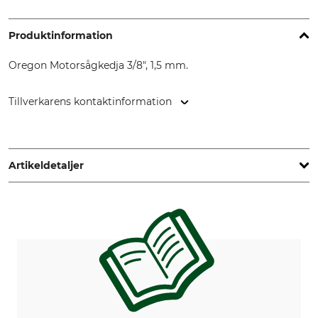
Produktinformation
Oregon Motorsågkedja 3/8", 1,5 mm.
Tillverkarens kontaktinformation
Oregon Tool GmbH, Lise-Meitner-Str. 4, 70736 Fellbach,
Germany, www.oregonproducts.com
Artikeldetaljer
Delning
Snittlängd
3/8"
43/45 cm
Säkerhetsdrivlänk
Ja
Drivlänkstjocklek/spårbredd
1,5 mm