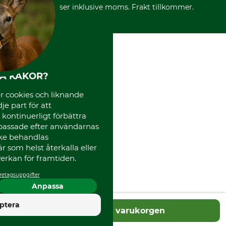
Mässor
*Alla priser inklusive moms. Frakt tillkommer.
Instagram TOS
Media
Code of Conduct
HA KAKOR?
 cookies och liknande
je part för att
, kontinuerligt förbättra
passade efter användarnas
cke behandlas
 som helst återkalla eller
erkan för framtiden.
retagsuppgifter
Anpassa
4.5
ptera
Lägg i varukorgen
Utmärkt