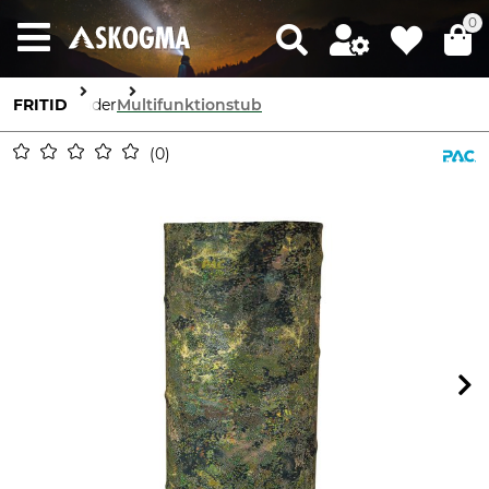
0
FRITID
Kläder
Multifunktionstub
0