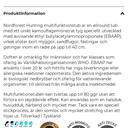
Produktinformation
Nordforest Hunting multifunktionstub är en allround tub
med ett unikt kamouflagemönstrat tyg speciellt utvecklad
med avvisande ethyl butylacetylaminopropionate (EBAAP),
vilket stöter bort myggor, sandflugor, fästingar och
getingar inom en radie på upp till 40 cm.
Doften är omärklig för människor och har klassats som
ofarlig av Världshälsoorganisationen WHO. EBAAP har
använts i över 20 år och hittills har inga biverkningar eller
allergiska reaktioner rapporterats. Den aktiva ingrediensen
är biologiskt nedbrytbar och ofarlig för vattenlevande
organismer, till skillnad från många andra insektsmedel.
Multifunktionstuben kan tvättas upp till 80 ggr utan att
förlora sin skyddande effekt. Kan användas som en halsduk,
huvudduk, hårband och mycket mer. Tack vare en speciell
stickprocess, är den sömlös och mycket stretchig utan att
töjas ut. Tillverkad i Tyskland