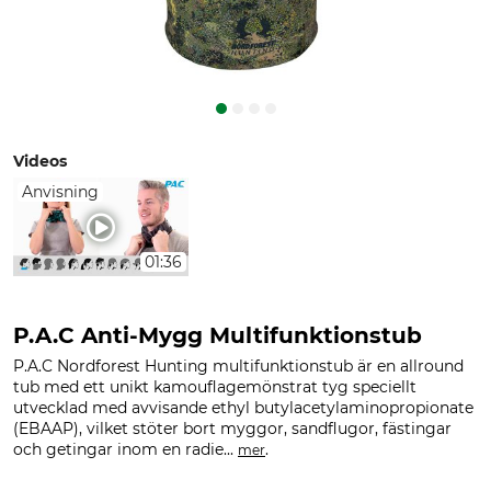
Videos
Anvisning
01:36
P.A.C Anti-Mygg Multifunktionstub
P.A.C Nordforest Hunting multifunktionstub är en allround
tub med ett unikt kamouflagemönstrat tyg speciellt
utvecklad med avvisande ethyl butylacetylaminopropionate
(EBAAP), vilket stöter bort myggor, sandflugor, fästingar
och getingar inom en radie...
.
mer