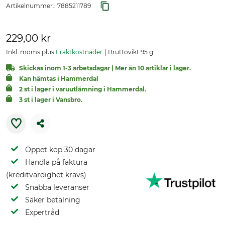
Artikelnummer.:
7885211789
229,00 kr
Inkl. moms plus
Fraktkostnader
Bruttovikt 95 g
Skickas inom 1-3 arbetsdagar | Mer än 10 artiklar i lager.
Kan hämtas i Hammerdal
2 st i lager i varuutlämning i Hammerdal.
3 st i lager i Vansbro.
Öppet köp 30 dagar
Handla på faktura
(kreditvärdighet krävs)
Snabba leveranser
Säker betalning
Expertråd