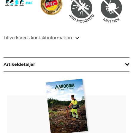
Tillverkarens kontaktinformation
Grube KG, Hützeler Damm 38, 29646 Bispingen, Germany,
www.grube.de
Artikeldetaljer
Märke
Produkttyp
P.A.C.
Multifunktionsvärmare
Yttertyg
Tvätt
100% Polyester
40 °C kulörtvätt
Blekning
Torkning
Får inte blekas
Får inte torkas i torktumlare