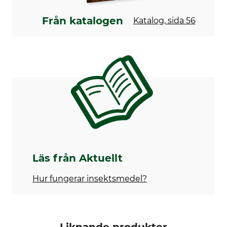
Strykning
Professionell textilvård
Stryk inte
Torrengör inte
Från katalogen
Katalog, sida 56
För
Tillverkning
Dam
Made in Germany
Herr
Färg
beehidden northernpixel
Läs från Aktuellt
Hur fungerar insektsmedel?