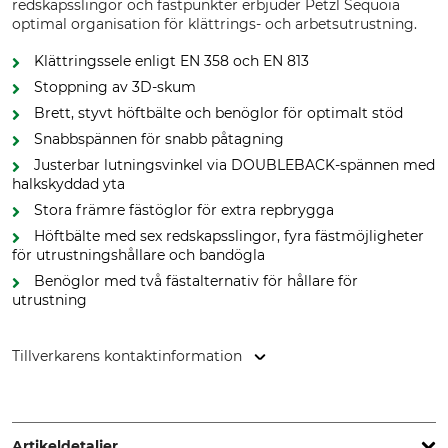
redskapsslingor och fästpunkter erbjuder Petzl Sequoia
optimal organisation för klättrings- och arbetsutrustning.
Klättringssele enligt EN 358 och EN 813
Stoppning av 3D-skum
Brett, styvt höftbälte och benöglor för optimalt stöd
Snabbspännen för snabb påtagning
Justerbar lutningsvinkel via DOUBLEBACK-spännen med
halkskyddad yta
Stora främre fästöglor för extra repbrygga
Höftbälte med sex redskapsslingor, fyra fästmöjligheter
för utrustningshållare och bandögla
Benöglor med två fästalternativ för hållare för
utrustning
Tillverkarens kontaktinformation
Petzl Distribution, ZI Crolles , Cidex 105A, 38920 Crolles,
France, www.petzl.com
Artikeldetaljer