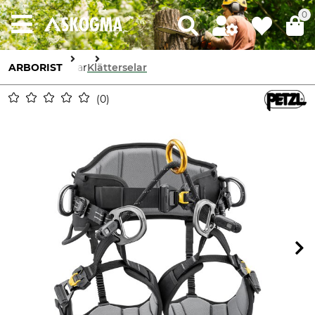
0
ARBORIST
Selar
Klätterselar
0