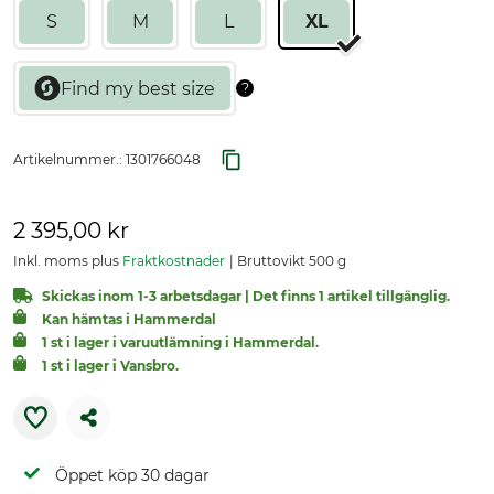
S
M
L
XL
Artikelnummer.:
1301766048
2 395,00 kr
Inkl. moms plus
Fraktkostnader
Bruttovikt 500 g
Skickas inom 1-3 arbetsdagar | Det finns 1 artikel tillgänglig.
Kan hämtas i Hammerdal
1 st i lager i varuutlämning i Hammerdal.
1 st i lager i Vansbro.
Öppet köp 30 dagar