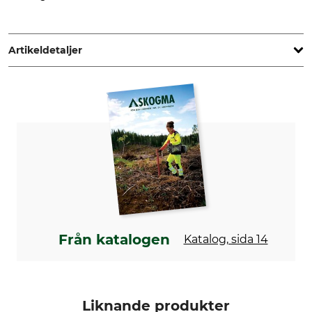
Artikeldetaljer
Märke
Produkttyp
Pfanner
Fritidsbyxa
Yttertyg
För
89% Polyamid
Herr
11% Elastan
Tillverkning
Färg
Made in Portugal
svart
Från katalogen
Katalog, sida 14
Klädstorlek
XL
Liknande produkter