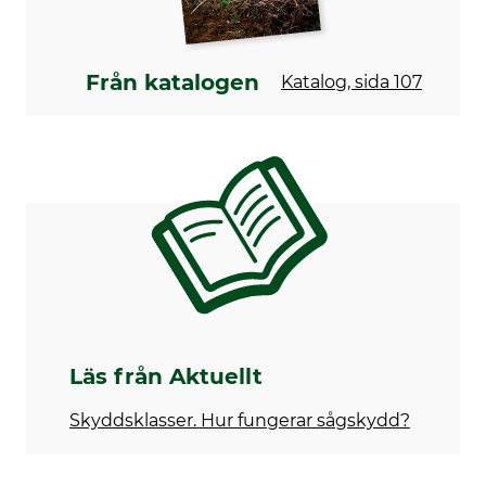
gul-orange
M
Från katalogen
Katalog, sida 107
Läs från Aktuellt
Skyddsklasser. Hur fungerar sågskydd?