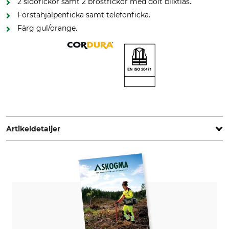
2 sidofickor samt 2 bröstfickor med dolt blixtlås.
Förstahjälpenficka samt telefonficka.
Färg gul/orange.
Artikeldetaljer
Märke
Produkttyp
Pfanner
Varningsjacka
För
Tillverkning
Herr
Made in Poland
Färg
Klädstorlek