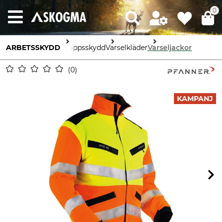
0
ARBETSSKYDD
Kroppsskydd
Varselkläder
Varseljackor
0
KAMPANJ