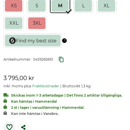
XS
S
M
L
XL
XXL
3XL
Artikelnummer.:
5459265610
3 795,00 kr
Inkl. moms plus
Fraktkostnader
Bruttovikt 1,3 kg
Skickas inom 1-3 arbetsdagar | Det finns 2 artiklar tillgängliga.
Kan hämtas i Hammerdal
2 st i lager i varuutlämning i Hammerdal.
Kan inte hämtas i Vansbro.