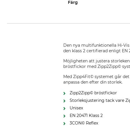
Färg
Den nya multifunktionella Hi-Vis
den klass 2 certifierad enligt EN 
Möjligheten att justera storlek
bröstfickor med Zipp2Zipp© sys
Med Zipp4Fit© systemet går det at
anpassa den efter din storlek.
Zipp2Zipp© bröstfickor
Storleksjustering tack vare Z
Unisex
EN 20471 Klass 2
3CON© Reflex