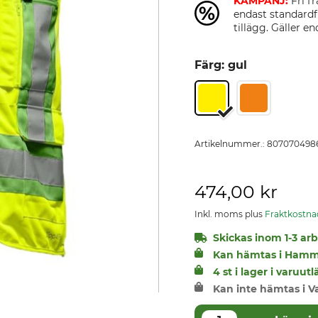
KAMPANJ:
Fri fr
endast standardf
tillägg. Gäller 
Färg: gul
Artikelnummer.:
807070498
474,00 kr
Inkl. moms plus
Fraktkostna
Skickas inom 1-3 arbe
Kan hämtas i Hamm
4 st i lager i varu
Kan inte hämtas i V