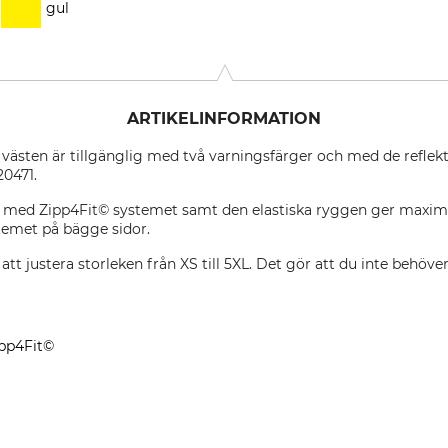
gul
ARTIKELINFORMATION
 västen är tillgänglig med två varningsfärger och med de reflek
20471.
en med Zipp4Fit© systemet samt den elastiska ryggen ger maxim
temet på bägge sidor.
t justera storleken från XS till 5XL. Det gör att du inte behöver
ipp4Fit©