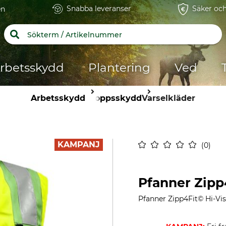
Snabba leveranser
Säker och
en
rbetsskydd
Plantering
Ved
Arbetsskydd
Kroppsskydd
Varselkläder
KAMPANJ
0
Pfanner Zipp
Pfanner Zipp4Fit© Hi-Vis