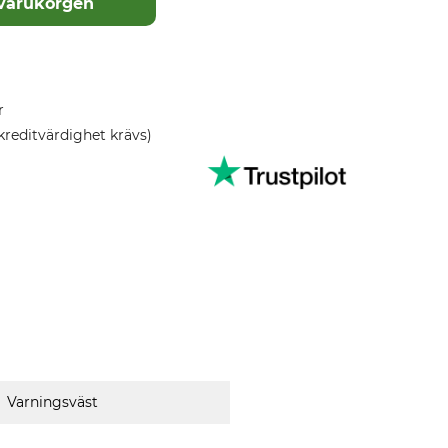
 varukorgen
r
kreditvärdighet krävs)
Varningsväst