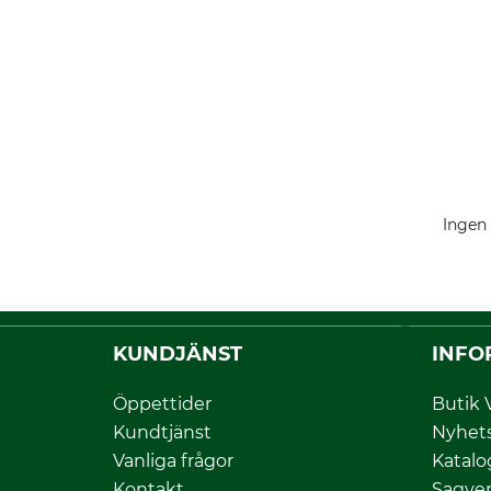
Ingen 
KUNDJÄNST
INFO
Öppettider
Butik 
Kundtjänst
Nyhet
Vanliga frågor
Katalo
Kontakt
Sagver