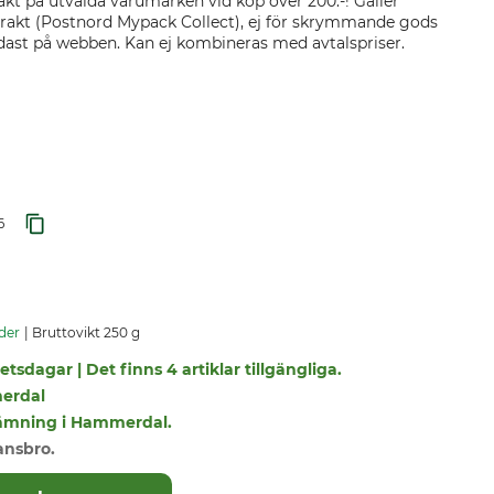
akt på utvalda varumärken vid köp över 200:-! Gäller
rakt (Postnord Mypack Collect), ej för skrymmande gods
endast på webben. Kan ej kombineras med avtalspriser.
6
der
Bruttovikt 250 g
tsdagar | Det finns 4 artiklar tillgängliga.
erdal
utlämning i Hammerdal.
ansbro.