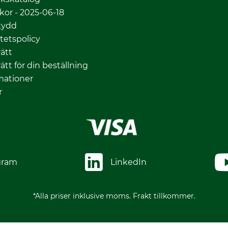
lkor - 2025-06-18
kydd
itetspolicy
ätt
ätt för din beställning
mationer
r
gram
LinkedIn
*Alla priser inklusive moms. Frakt tillkommer.