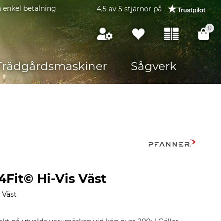
 enkel betalning
4,5 av 5 stjärnor på
0
Trädgårdsmaskiner
Sågverk
4Fit© Hi-Vis Väst
 Väst