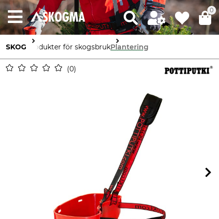
0
SKOG
Produkter för skogsbruk
Plantering
0