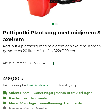
Pottiputki Plantkorg med midjerem &
axelrem
Pottiputki plantkorg med midjerem och axelrem. Korgen
rymmer ca 20 liter. Mått L44xB22xD20 cm.
Artikelnummer.:
1682588924
499,00 kr
Inkl. moms plus
Fraktkostnader
Bruttovikt 1,5 kg
Skickas inom 1-3 arbetsdagar | Mer än 10 artiklar i lager.
Kan hämtas i Hammerdal
Mer än 10 st i lager i varuutlämning i Hammerdal.
Kan inte hämtas i Vansbro.