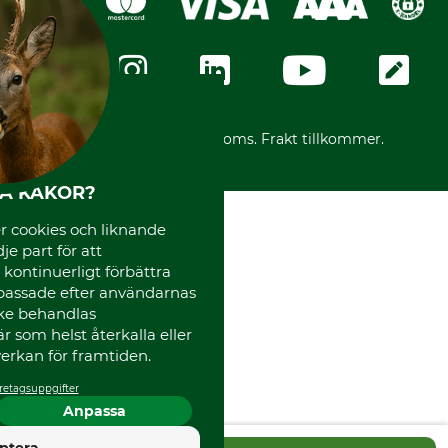
Dataskydd
GRUBE-Gruppen
Integritetspolicy
Företagsuppgifter
Ångerrätt
Karriär
Ångerrätt för din beställning
Vår personal
Reklamationer
Varumärken
Frakter
Mässor
*Alla priser inklusive moms. Frakt tillkommer.
Instagram TOS
Media
HA KAKOR?
Code of Conduct
 cookies och liknande
je part för att
, kontinuerligt förbättra
passade efter användarnas
cke behandlas
 som helst återkalla eller
erkan för framtiden.
retagsuppgifter
Anpassa
4.5