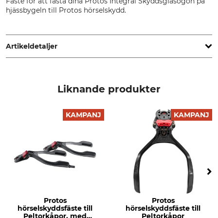
Fäste för att fästa dina Protos Integral Skyddsglasögon på
hjässbygeln till Protos hörselskydd.
Artikeldetaljer
Märke
Tillverkning
Protos
Made in Austria
Liknande produkter
KAMPANJ
KAMPANJ
Protos
Protos
hörselskyddsfäste till
hörselskyddsfäste till
Peltorkåpor, med
Peltorkåpor