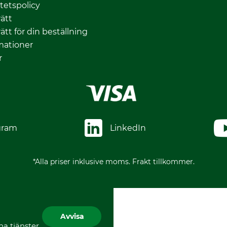
itetspolicy
ätt
ätt för din beställning
mationer
r
gram
LinkedIn
*Alla priser inklusive moms. Frakt tillkommer.
Avvisa
a tjänster,