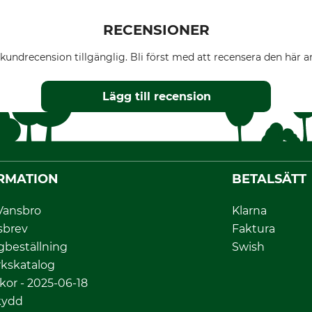
RECENSIONER
kundrecension tillgänglig. Bli först med att recensera den här ar
Lägg till recension
RMATION
BETALSÄTT
Vansbro
Klarna
sbrev
Faktura
gbeställning
Swish
kskatalog
lkor - 2025-06-18
kydd