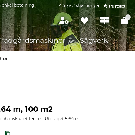
 enkel betalning
4,5 av 5 stjärnor på
0
Trädgårdsmaskiner
Sågverk
ehör
,64 m, 100 m2
 ihopskjutet 114 cm. Utdraget 5,64 m.