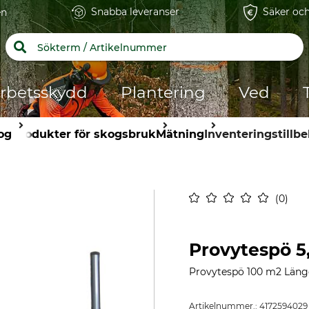
Snabba leveranser
Säker och
en
rbetsskydd
Plantering
Ved
og
Produkter för skogsbruk
Mätning
Inventeringstillb
0
Provytespö 5
Provytespö 100 m2 Längd
Artikelnummer.:
4172594029