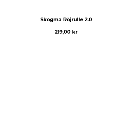
Skogma Röjrulle 2.0
219,00 kr