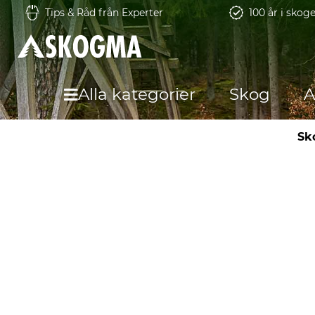
Tips & Råd från Experter
100 år i skog
Alla kategorier
Skog
A
Sk