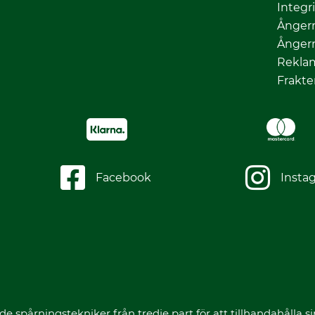
Integr
Ångerr
Ångerr
Rekla
Frakte
Facebook
Insta
spårningstekniker från tredje part för att tillhandahålla sin