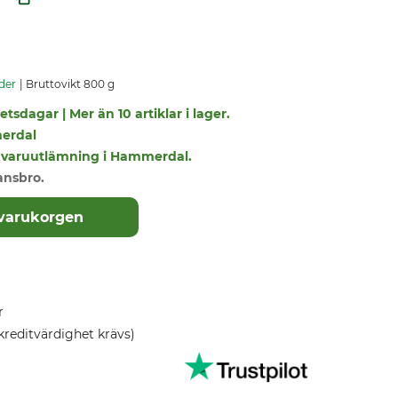
der
Bruttovikt 800 g
tsdagar | Mer än 10 artiklar i lager.
erdal
r i varuutlämning i Hammerdal.
ansbro.
 varukorgen
r
kreditvärdighet krävs)