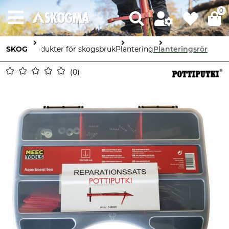
0
SKOG
Produkter för skogsbruk
Plantering
Planteringsrör
0