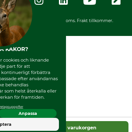
Ångerrätt för din beställning
Vår personal
Reklamationer
Varumärken
Frakter
Mässor
*Alla priser inklusive moms. Frakt tillkommer.
Instagram TOS
Media
Code of Conduct
HA KAKOR?
 cookies och liknande
je part för att
, kontinuerligt förbättra
passade efter användarnas
cke behandlas
 som helst återkalla eller
erkan för framtiden.
retagsuppgifter
Anpassa
4.5
ptera
Lägg i varukorgen
Utmärkt