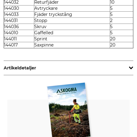
144032
Returfjäder
10
144030
Avtryckare
5
144033
Fjäder tryckstång
5
144031
Stopp
2
144036
Skruv
5
144010
Gaffelled
5
144011
Sprint
20
144017
Saxpinne
20
Artikeldetaljer
Märke
Tillverkning
Pottiputki
Made in Sweden