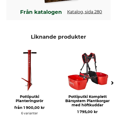
Från katalogen
Katalog, sida 280
Liknande produkter
Pottiputki
Pottiputki Komplett
Planteringsrör
Bärsystem Plantkorgar
med höftkuddar
från
1 900,00 kr
1 795,00 kr
6 varianter