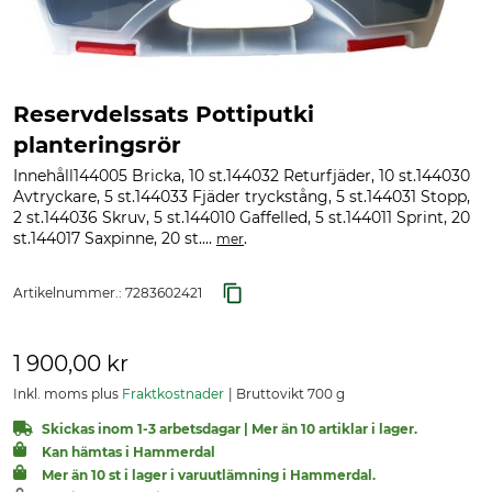
Reservdelssats Pottiputki
planteringsrör
Innehåll144005 Bricka, 10 st.144032 Returfjäder, 10 st.144030
Avtryckare, 5 st.144033 Fjäder tryckstång, 5 st.144031 Stopp,
2 st.144036 Skruv, 5 st.144010 Gaffelled, 5 st.144011 Sprint, 20
st.144017 Saxpinne, 20 st....
.
mer
Artikelnummer.:
7283602421
1 900,00 kr
Inkl. moms plus
Fraktkostnader
Bruttovikt 700 g
Skickas inom 1-3 arbetsdagar | Mer än 10 artiklar i lager.
Kan hämtas i Hammerdal
Mer än 10 st i lager i varuutlämning i Hammerdal.