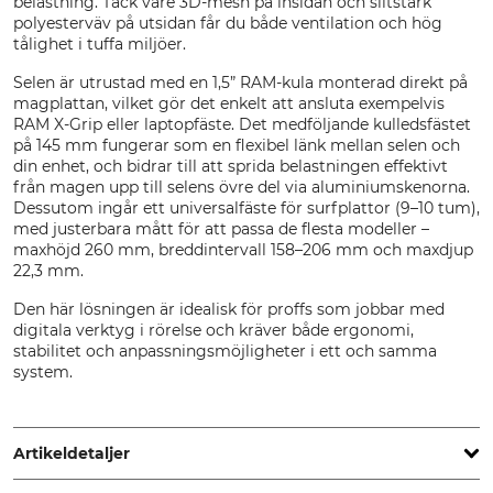
belastning. Tack vare 3D-mesh på insidan och slitstark
polyesterväv på utsidan får du både ventilation och hög
tålighet i tuffa miljöer.
Selen är utrustad med en 1,5” RAM-kula monterad direkt på
magplattan, vilket gör det enkelt att ansluta exempelvis
RAM X-Grip eller laptopfäste. Det medföljande kulledsfästet
på 145 mm fungerar som en flexibel länk mellan selen och
din enhet, och bidrar till att sprida belastningen effektivt
från magen upp till selens övre del via aluminiumskenorna.
Dessutom ingår ett universalfäste för surfplattor (9–10 tum),
med justerbara mått för att passa de flesta modeller –
maxhöjd 260 mm, breddintervall 158–206 mm och maxdjup
22,3 mm.
Den här lösningen är idealisk för proffs som jobbar med
digitala verktyg i rörelse och kräver både ergonomi,
stabilitet och anpassningsmöjligheter i ett och samma
system.
Artikeldetaljer