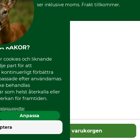
Frakter
Mässor
*Alla priser inklusive moms. Frakt tillkommer.
Instagram TOS
Media
Code of Conduct
HA KAKOR?
 cookies och liknande
je part för att
, kontinuerligt förbättra
passade efter användarnas
cke behandlas
 som helst återkalla eller
erkan för framtiden.
retagsuppgifter
Anpassa
4.5
ptera
Lägg i varukorgen
Utmärkt