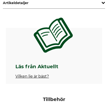
Artikeldetaljer
Märke
Produkttyp
Schröckenfux
Ängsträdgårds- och
perennlie
Tillverkning
Vikt
Made in Austria
500 g
Läs från Aktuellt
Vilken lie är bäst?
Tillbehör