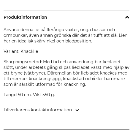
Produktinformation
Använd denna lie på fleråriga växter, unga buskar och
ormbunkar, även annan grönska där det är tufft att slå. Lien
har en idealisk skärvinkel och bladposition.
Variant: Knacklie
Skärpningsmetod: Med tid och användning blir liebladet
slött, under arbetets gång slipas liebladet vasst med hjälp av
ett bryne (våtbryne). Däremellan bör liebladet knackas med
till exempel knackningsjigg, knackstäd och/eller hammare
som är särskilt utformad för knackning.
Längd 50 cm. Vikt 550 g.
Tillverkarens kontaktinformation
Franz de Paul Schröckenfux Ges. m.b.H., Rossleithen 72, 4575
Rossleithen, Austria, www.schroeckenfux.at