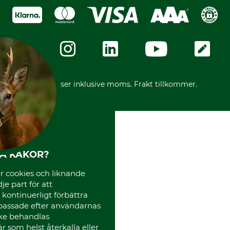
Köpvillkor - 2025-06-18
Swish
Om oss
Dataskydd
GRUBE-Gruppen
Integritetspolicy
Företagsuppgifter
Ångerrätt
Karriär
Ångerrätt för din beställning
Vår personal
Reklamationer
Varumärken
Frakter
Mässor
*Alla priser inklusive moms. Frakt tillkommer.
Instagram TOS
Media
Code of Conduct
HA KAKOR?
 cookies och liknande
je part för att
, kontinuerligt förbättra
passade efter användarnas
cke behandlas
 som helst återkalla eller