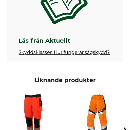
För
Färg
Herr
hi-vis orange-black
Klädstorlek
S
Läs från Aktuellt
Skyddsklasser. Hur fungerar sågskydd?
Liknande produkter