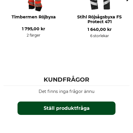
Timbermen Röjbyxa
Stihl Röjsågsbyxa FS
Protect 471
1 795,00 kr
1 640,00 kr
2 färger
6 storlekar
KUNDFRÅGOR
Det finns inga frågor ännu
Ställ produktfråga