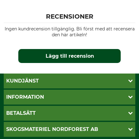
RECENSIONER
Ingen kundrecension tillgänglig. Bli först med att recensera
den här artikeln!
Lägg till recension
KUNDJÄNST
Öppettider
INFORMATION
Kundtjänst
Vanliga frågor
Butik Vansbro
BETALSÄTT
Kontakt
Nyhetsbrev
Cookie-inställningar
Katalogbeställning
Klarna
SKOGSMATERIEL NORDFOREST AB
Sagverkskatalog
Faktura