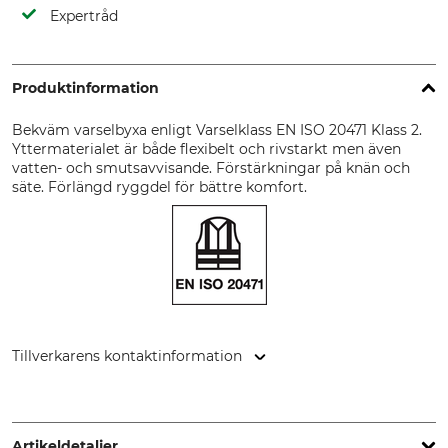
Expertråd
Produktinformation
Bekväm varselbyxa enligt Varselklass EN ISO 20471 Klass 2.
Yttermaterialet är både flexibelt och rivstarkt men även
vatten- och smutsavvisande. Förstärkningar på knän och
säte. Förlängd ryggdel för bättre komfort.
Tillverkarens kontaktinformation
Sioen NV, Fabriekstraat 23, 8850 Ardooie, Belgium,
www.sioenapparel.com
Artikeldetaljer