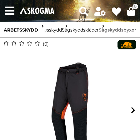
0
ARBETSSKYDD
Kroppsskydd
Sågskyddskläder
Sågskyddsbyxor
0