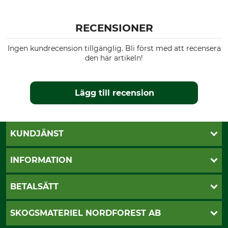
RECENSIONER
Ingen kundrecension tillgänglig. Bli först med att recensera
den här artikeln!
Lägg till recension
KUNDJÄNST
Öppettider
INFORMATION
Kundtjänst
Vanliga frågor
Butik Vansbro
BETALSÄTT
Kontakt
Nyhetsbrev
Cookie-inställningar
Katalogbeställning
Klarna
SKOGSMATERIEL NORDFOREST AB
Sagverkskatalog
Faktura