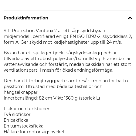
Produktinformation
SIP Protection Ventoux 2 är ett sågskyddsbyxa i
midjemodell, certifierad enligt EN ISO 11393-2, skyddsklass 2,
form A. Ger skydd mot kedjehastigheter upp till 24 m/s.
Byxan har ett sju lager tjockt sågskyddsinlägg och är
tillverkad av ett robust polyester-/bomullstyg. Framsidan är
vattenavvisande och förstärkt, medan baksidan har ett stort
ventilationsparti i mesh för ökad andningsförmåga.
Den har ett förhöjt ryggparti samt resår i midjan för bättre
passform. Utrustad med både bälteshällor och
hängselknappar.
Innerbenslängd: 82 cm Vikt: 1360 g (storlek L)
Fickor och funktioner:
Två sidfickor
En bakficka
En tumstocksficka
Hållare för motorsågsnyckel