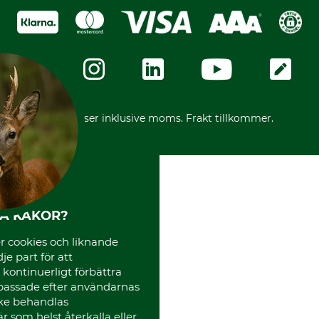
Köpvillkor - 2025-06-18
Swish
Om oss
Dataskydd
GRUBE-Gruppen
Integritetspolicy
Företagsuppgifter
Ångerrätt
Karriär
Ångerrätt för din beställning
Vår personal
Reklamationer
Varumärken
Frakter
Mässor
*Alla priser inklusive moms. Frakt tillkommer.
Instagram TOS
Media
Code of Conduct
HA KAKOR?
 cookies och liknande
je part för att
, kontinuerligt förbättra
passade efter användarnas
cke behandlas
 som helst återkalla eller