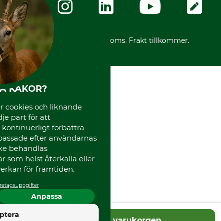
Karriär
Ångerrätt för din beställning
Vår personal
Reklamationer
Varumärken
Frakter
Mässor
*Alla priser inklusive moms. Frakt tillkommer.
Instagram TOS
Media
Code of Conduct
HA KAKOR?
 cookies och liknande
je part för att
, kontinuerligt förbättra
passade efter användarnas
cke behandlas
 som helst återkalla eller
erkan för framtiden.
retagsuppgifter
Anpassa
4.5
ptera
Lägg i varukorgen
Utmärkt