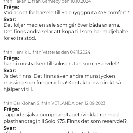
från Håkan L. från Gamleby den 18.10.2024
Fråga:
Vad är det för bärsele till Solo ryggpruta 475 comfort?
Svar:
Det följer med en sele som går över båda axlarna.
Det finns andra selar att köpa till som har midjebälte
för extra stöd.
från Henrik L. från Västerås den 04.11.2024
Fråga:
har ni mustycken till solosprutan som reservdel?
Svar:
Ja det finns. Det finns även andra munstycken i
mässing som fungerar bra! Kontakta oss direkt så
hjälper vi till.
från Carl-Johan S. från VETLANDA den 12.09.2023
Fråga:
Tappade själva pumphandtaget (vinklat rör med
plasthandtag) till Solo 475. Finns det som reservdel?
Svar: