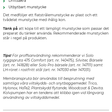
Driftsäkra
Utbytbart munstycke
Det medföljer ett flatstrålemunstycke av plast och ett
tvådelat munstycke med ihålig kon.
Tänk på
att köpa till ett lämpligt munstycke som passar det
preparat du tänker använda. Rekommenderade munstycken
står i regel på produkten.
Tips!
För proffsanvändning rekommenderar vi Solo
ryggspruta 475 Comfort (art. nr. 140475), Silvitec Bärsele
(art. nr. 141828) eller Solo Pro bärsele (art. nr. 147111) samt
LH-röret i rostfritt stål (art. nr. 147030 eller 147031).
Membranspruta bör användas till besprutning med
samtliga våra viltskydds- och snytbaggemedel: Trico,
Hylonox, HaTe2, Plantskydd flytande, Woodcoat & Devita.
Kolvpumpen har en tendens att klibba igen vid långvarig
användning av viltskyddsmedel.