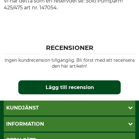
Vi har detta som en reservdel se: Solo Pumparm
425/475 art nr. 147054.
RECENSIONER
Ingen kundrecension tillgänglig. Bli först med att recensera
den här artikeln!
Lägg till recension
KUNDJÄNST
Öppettider
INFORMATION
Kundtjänst
Vanliga frågor
Butik Vansbro