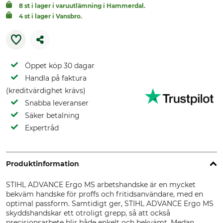
8 st i lager i varuutlämning i Hammerdal.
4 st i lager i Vansbro.
Öppet köp 30 dagar
Handla på faktura
(kreditvärdighet krävs)
Snabba leveranser
Säker betalning
Expertråd
Produktinformation
STIHL ADVANCE Ergo MS arbetshandske är en mycket
bekväm handske för proffs och fritidsanvändare, med en
optimal passform. Samtidigt ger, STIHL ADVANCE Ergo MS
skyddshandskar ett otroligt grepp, så att också
precisionsarbete blir både enkelt och bekvämt. Medan