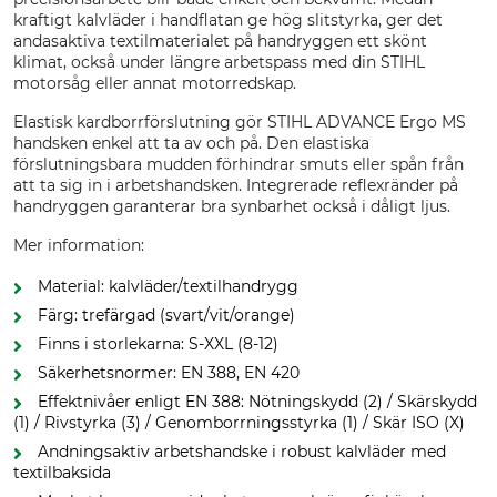
kraftigt kalvläder i handflatan ge hög slitstyrka, ger det
andasaktiva textilmaterialet på handryggen ett skönt
klimat, också under längre arbetspass med din STIHL
motorsåg eller annat motorredskap.
Elastisk kardborrförslutning gör STIHL ADVANCE Ergo MS
handsken enkel att ta av och på. Den elastiska
förslutningsbara mudden förhindrar smuts eller spån från
att ta sig in i arbetshandsken. Integrerade reflexränder på
handryggen garanterar bra synbarhet också i dåligt ljus.
Mer information:
Material: kalvläder/textilhandrygg
Färg: trefärgad (svart/vit/orange)
Finns i storlekarna: S-XXL (8-12)
Säkerhetsnormer: EN 388, EN 420
Effektnivåer enligt EN 388: Nötningskydd (2) / Skärskydd
(1) / Rivstyrka (3) / Genomborrningsstyrka (1) / Skär ISO (X)
Andningsaktiv arbetshandske i robust kalvläder med
textilbaksida