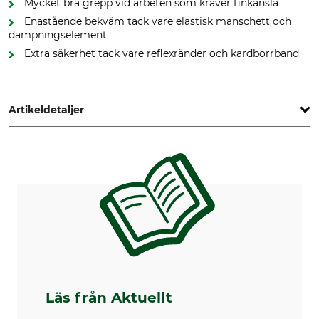
Mycket bra grepp vid arbeten som kräver finkänsla
Enastående bekväm tack vare elastisk manschett och
dämpningselement
Extra säkerhet tack vare reflexränder och kardborrband
Artikeldetaljer
Märke
Produkttyp
Stihl
Handskar
Färg
Handskstorlek
orange
XXL
Läs från Aktuellt