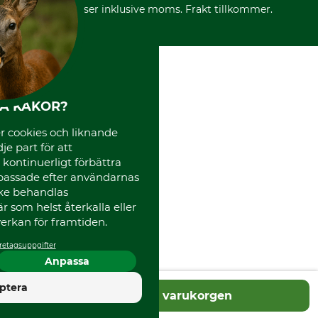
Mässor
*Alla priser inklusive moms. Frakt tillkommer.
Instagram TOS
Media
Code of Conduct
HA KAKOR?
 cookies och liknande
je part för att
, kontinuerligt förbättra
passade efter användarnas
cke behandlas
 som helst återkalla eller
erkan för framtiden.
retagsuppgifter
Anpassa
4.5
ptera
Lägg i varukorgen
Utmärkt