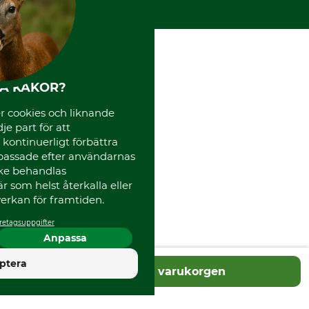
Instagram TOS
Media
Code of Conduct
HA KAKOR?
 cookies och liknande
je part för att
, kontinuerligt förbättra
passade efter användarnas
cke behandlas
 som helst återkalla eller
erkan för framtiden.
retagsuppgifter
Anpassa
4.5
ptera
Lägg i varukorgen
Utmärkt