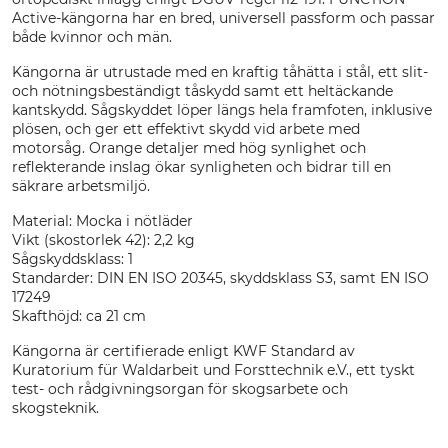
Active-kängorna har en bred, universell passform och passar
både kvinnor och män.
Kängorna är utrustade med en kraftig tåhätta i stål, ett slit-
och nötningsbeständigt tåskydd samt ett heltäckande
kantskydd. Sågskyddet löper längs hela framfoten, inklusive
plösen, och ger ett effektivt skydd vid arbete med
motorsåg. Orange detaljer med hög synlighet och
reflekterande inslag ökar synligheten och bidrar till en
säkrare arbetsmiljö.
Material: Mocka i nötläder
Vikt (skostorlek 42): 2,2 kg
Sågskyddsklass: 1
Standarder: DIN EN ISO 20345, skyddsklass S3, samt EN ISO
17249
Skafthöjd: ca 21 cm
Kängorna är certifierade enligt KWF Standard av
Kuratorium für Waldarbeit und Forsttechnik e.V., ett tyskt
test- och rådgivningsorgan för skogsarbete och
skogsteknik.