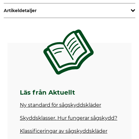
Artikeldetaljer
Sågskyddsklass
Märke
1
Stihl
Produkttyp
För
Sågskyddskänga
Herr
Dam
Skostorlek
45
Läs från Aktuellt
Ny standard för sågskyddskläder
Skyddsklasser. Hur fungerar sågskydd?
Klassificeringar av sågskyddskläder