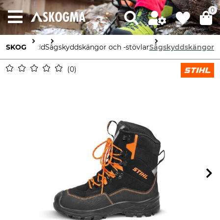
0
Arbetsskydd
SKOG
Sågskyddskängor och -stövlar
Sågskyddskängor
0