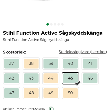
Stihl Function Active Sågskyddskänga
Stihl Function Active Sågskyddskänga
Storleksrådgivare (herrskor)
Skostorlek:
37
38
39
40
41
42
43
44
45
46
47
48
49
50
Artikelnummer.:
7360557616