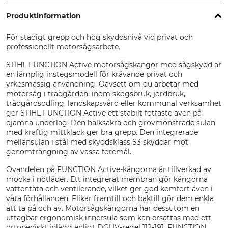
Produktinformation
För stadigt grepp och hög skyddsnivå vid privat och
professionellt motorsågsarbete.
STIHL FUNCTION Active motorsågskängor med sågskydd är
en lämplig instegsmodell för krävande privat och
yrkesmässig användning. Oavsett om du arbetar med
motorsåg i trädgården, inom skogsbruk, jordbruk,
trädgårdsodling, landskapsvård eller kommunal verksamhet
ger STIHL FUNCTION Active ett stabilt fotfäste även på
ojämna underlag. Den halksäkra och grovmönstrade sulan
med kraftig mittklack ger bra grepp. Den integrerade
mellansulan i stål med skyddsklass S3 skyddar mot
genomträngning av vassa föremål.
Ovandelen på FUNCTION Active-kängorna är tillverkad av
mocka i nötläder. Ett integrerat membran gör kängorna
vattentäta och ventilerande, vilket ger god komfort även i
våta förhållanden. Flikar framtill och baktill gör dem enkla
att ta på och av. Motorsågskängorna har dessutom en
uttagbar ergonomisk innersula som kan ersättas med ett
ortopediskt inlägg enligt DGUV-regel 112-191. FUNCTION