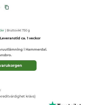
5
der
Bruttovikt 750 g
 Leveranstid ca. 1 veckor
varuutlämning i Hammerdal.
ansbro.
 varukorgen
r
kreditvärdighet krävs)