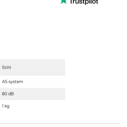
Stihl
AS-system
80 dB
1 kg