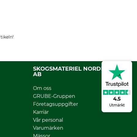
tikeln!
SKOGSMATERIEL NORDFOREST
AB
Om oss
GRUBE-Gruppen
4.5
Företagsuppgifter
Utmärkt
Karriär
Vår personal
Varumärken
Mässor