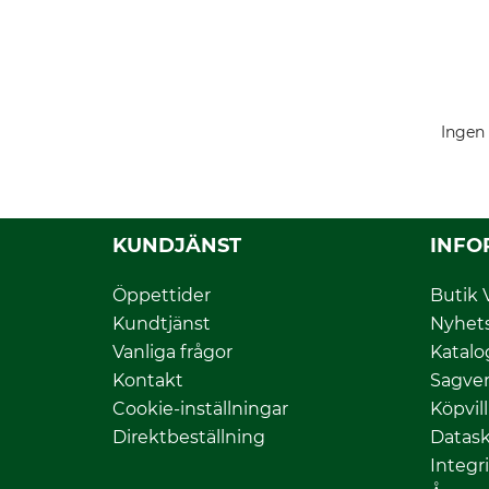
Ingen 
KUNDJÄNST
INFO
Öppettider
Butik 
Kundtjänst
Nyhet
Vanliga frågor
Katalo
Kontakt
Sagver
Cookie-inställningar
Köpvil
Direktbeställning
Datas
Integr