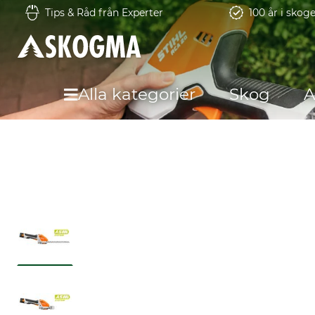
Tips & Råd från Experter
100 år i skog
Alla kategorier
Skog
A