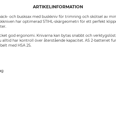
ARTIKELINFORMATION
häck- och busksax med buskkniv för trimning och skötsel av mi
kniven har optimerad STIHL-skärgeometri för ett perfekt klipp
ter.
ket god ergonomi. Knivarna kan bytas snabbt och verktygslöst,
u alltid har kontroll över återstående kapacitet. AS 2-batteriet 
ibelt med HSA 25.
ag