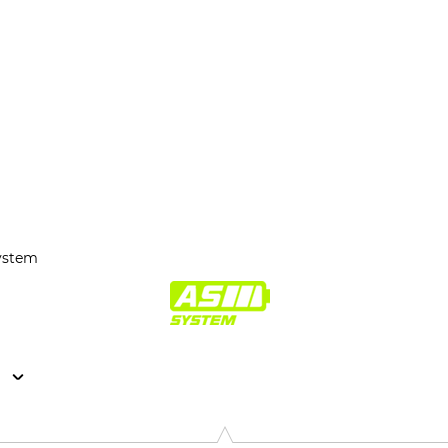
system
n
. KG, Robert-Bosch-Str. 13, 64807 Dieburg, Germany, www.stihl.d