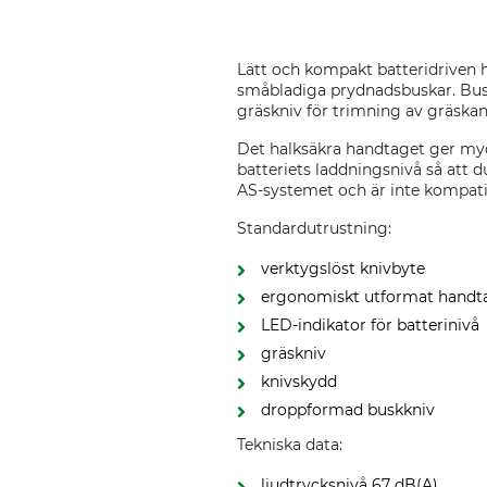
Lätt och kompakt batteridriven 
småbladiga prydnadsbuskar. Busk
gräskniv för trimning av gräskan
Det halksäkra handtaget ger myc
batteriets laddningsnivå så att d
AS-systemet och är inte kompat
Standardutrustning:
verktygslöst knivbyte
ergonomiskt utformat handt
LED-indikator för batterinivå
gräskniv
knivskydd
droppformad buskkniv
Tekniska data:
ljudtrycksnivå 67 dB(A)