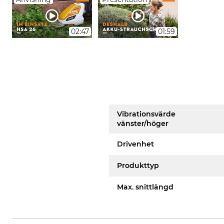
02:47
01:59
Vibrationsvärde
vänster/höger
Drivenhet
Produkttyp
Max. snittlängd