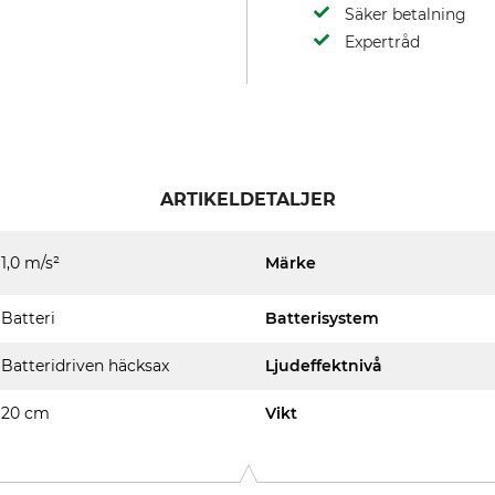
Säker betalning
Expertråd
ARTIKELDETALJER
1,0 m/s²
Märke
Batteri
Batterisystem
Batteridriven häcksax
Ljudeffektnivå
20 cm
Vikt