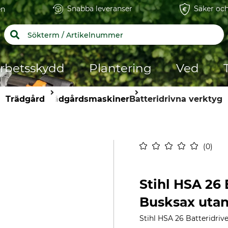
Snabba leveranser
Säker och
en
rbetsskydd
Plantering
Ved
Trädgård
Trädgårdsmaskiner
Batteridrivna verktyg
0
Stihl HSA 26 
Busksax utan
Stihl HSA 26 Batteridriv