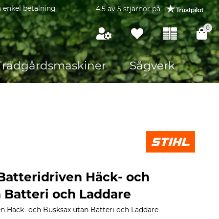
 enkel betalning
4,5 av 5 stjärnor på
0
Trädgårdsmaskiner
Sågverk
Batteridriven Häck- och
 Batteri och Laddare
en Häck- och Busksax utan Batteri och Laddare