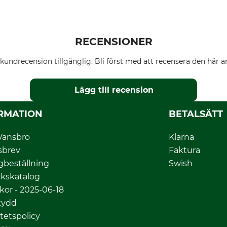
RECENSIONER
kundrecension tillgänglig. Bli först med att recensera den här ar
Lägg till recension
RMATION
BETALSÄTT
Vansbro
Klarna
sbrev
Faktura
gbeställning
Swish
kskatalog
lkor - 2025-06-18
kydd
itetspolicy