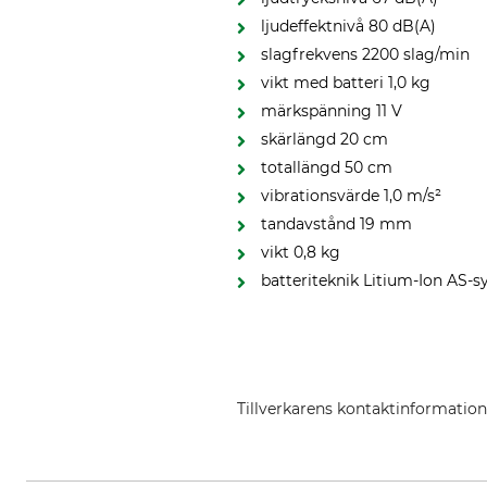
ljudeffektnivå 80 dB(A)
slagfrekvens 2200 slag/min
vikt med batteri 1,0 kg
märkspänning 11 V
skärlängd 20 cm
totallängd 50 cm
vibrationsvärde 1,0 m/s²
tandavstånd 19 mm
vikt 0,8 kg
batteriteknik Litium-Ion AS-
Tillverkarens kontaktinformatio
STIHL Vertriebszentrale AG & Co