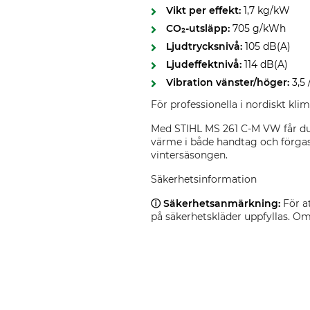
Vikt per effekt:
1,7 kg/kW
CO₂-utsläpp:
705 g/kWh
Ljudtrycksnivå:
105 dB(A)
Ljudeffektnivå:
114 dB(A)
Vibration vänster/höger:
3,5 
För professionella i nordiskt kli
Med STIHL MS 261 C-M VW får du e
värme i både handtag och förgas
vintersäsongen.
Säkerhetsinformation
ⓘ Säkerhetsanmärkning:
För a
på säkerhetskläder uppfyllas. O