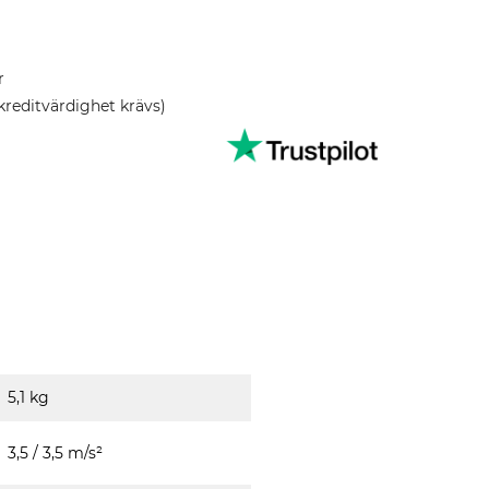
01:37
r
kreditvärdighet krävs)
5,1 kg
3,5 / 3,5 m/s²