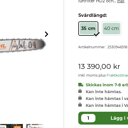
luftfilter HD2 och...
.
mer
Svärdlängd:
35 cm
40 cm
Artikelnummer.:
2530946518
13 390,00 kr
Inkl. moms plus
Fraktkostna
Skickas inom 7-8 arb
Kan inte hämtas.
Kan inte hämtas i 
Kan inte hämtas i V
Lägg i
ion
Presentation
Presentation