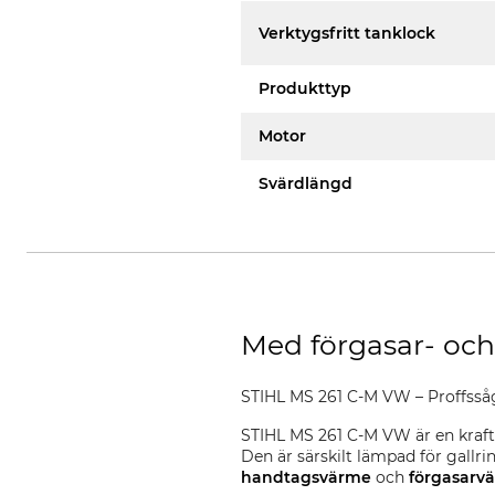
Verktygsfritt tanklock
Produkttyp
Motor
Svärdlängd
Med förgasar- oc
STIHL MS 261 C-M VW – Proffssåg
STIHL MS 261 C-M VW är en kraft
Den är särskilt lämpad för gallri
handtagsvärme
och
förgasarv