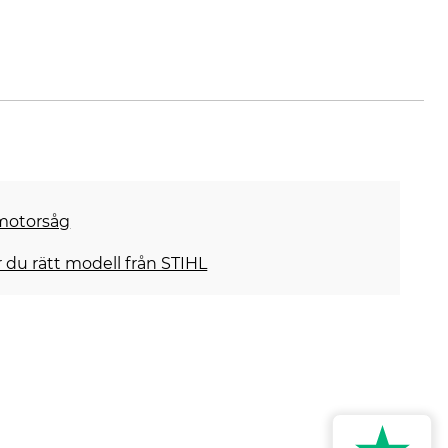
e
l-motorsåg
r du rätt modell från STIHL