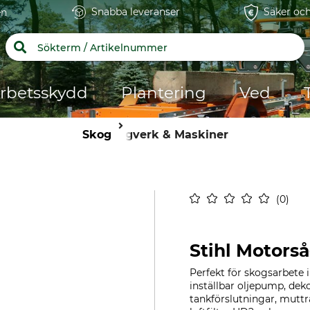
Snabba leveranser
Säker och
en
rbetsskydd
Plantering
Ved
Skog
Sågverk & Maskiner
0
Stihl Motors
Perfekt för skogsarbete
inställbar oljepump, dek
tankförslutningar, muttr