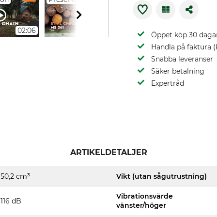
02:06
02:52
01:18
Öppet köp 30 daga
Handla på faktura (
Snabba leveranser
Säker betalning
Expertråd
ARTIKELDETALJER
50,2 cm³
Vikt (utan sågutrustning)
Vibrationsvärde
116 dB
vänster/höger