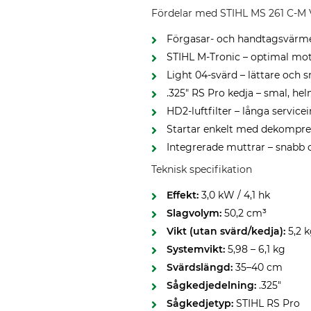
Fördelar med STIHL MS 261 C-M
Förgasar- och handtagsvärme 
STIHL M-Tronic – optimal mot
Light 04-svärd – lättare och 
.325" RS Pro kedja – smal, h
HD2-luftfilter – långa servic
Startar enkelt med dekompres
Integrerade muttrar – snabb 
Teknisk specifikation
Effekt:
3,0 kW / 4,1 hk
Slagvolym:
50,2 cm³
Vikt (utan svärd/kedja):
5,2 
Systemvikt:
5,98 – 6,1 kg
Svärdslängd:
35–40 cm
Sågkedjedelning:
.325"
Sågkedjetyp:
STIHL RS Pro