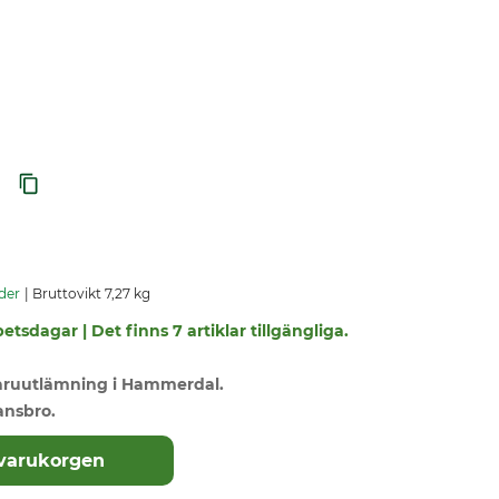
der
Bruttovikt 7,27 kg
etsdagar | Det finns 7 artiklar tillgängliga.
varuutlämning i Hammerdal.
ansbro.
 varukorgen
Presentation