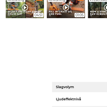
04:51
01:05
Slagvolym
Ljudeffektnivå