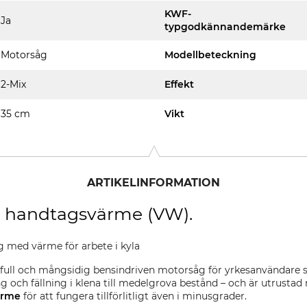
KWF-
Ja
typgodkännandemärke
Motorsåg
Modellbeteckning
2-Mix
Effekt
35 cm
Vikt
ARTIKELINFORMATION
h handtagsvärme (VW).
 med värme för arbete i kyla
full och mångsidig bensindriven motorsåg för yrkesanvändare s
ng och fällning i klena till medelgrova bestånd – och är utrustad
ärme
för att fungera tillförlitligt även i minusgrader.