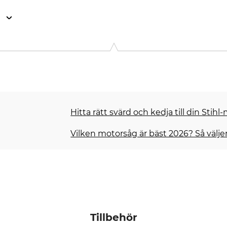
n
. KG, Robert-Bosch-Str. 13, 64807 Dieburg, Germany, www.stihl.d
Hitta rätt svärd och kedja till din Stih
Vilken motorsåg är bäst 2026? Så välje
Tillbehör