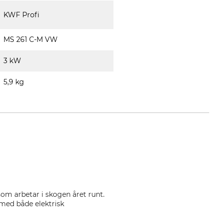
KWF Profi
MS 261 C-M VW
3 kW
5,9 kg
om arbetar i skogen året runt.
 med både elektrisk