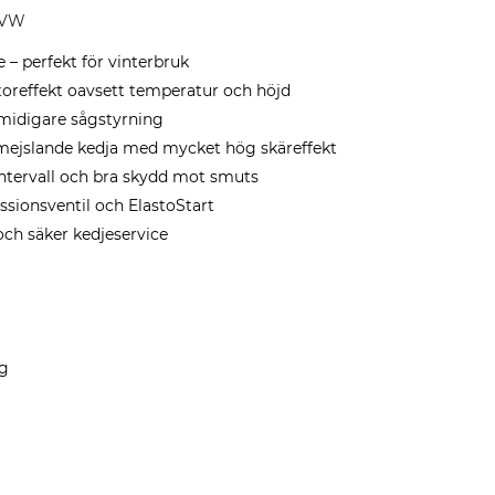
 VW
– perfekt för vinterbruk
oreffekt oavsett temperatur och höjd
smidigare sågstyrning
elmejslande kedja med mycket hög skäreffekt
eintervall och bra skydd mot smuts
sionsventil och ElastoStart
och säker kedjeservice
kg