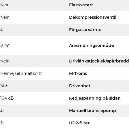
Nein
Elasto-start
Nein
Dekompressionsventil
Ja
Förgasarvärme
.325"
Användningsområde
Nein
Drivlänkstjocklek/spårbredd
Helmejsel smaltsnitt
M-Tronic
Stihl
Drivenhet
104 dB
Kedjespänning på sidan
Ja
Manuell bränslepump
Ja
HD2-filter