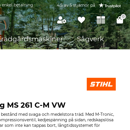
 enkel betalning
4,5 av 5 stjärnor på
0
Trädgårdsmaskiner
Sågverk
åg MS 261 C-M VW
 i bestånd med svaga och medelstora träd. Med M-Tronic,
ompressionsventil, kedjespänning på sidan, redskapslösa
ar som inte kan tappas bort, långtidssystemet för