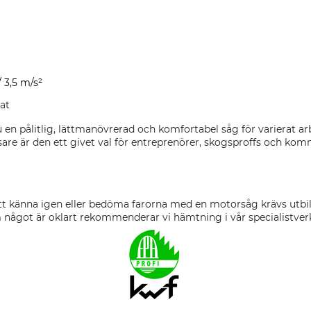
/ 3,5 m/s²
mat
n pålitlig, lättmanövrerad och komfortabel såg för varierat arb
are är den ett givet val för entreprenörer, skogsproffs och k
tt känna igen eller bedöma farorna med en motorsåg krävs utb
m något är oklart rekommenderar vi hämtning i vår specialistver