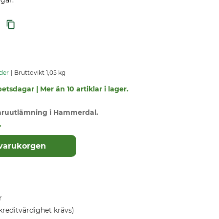
gar.
der
Bruttovikt 1,05 kg
etsdagar | Mer än 10 artiklar i lager.
varuutlämning i Hammerdal.
.
 varukorgen
r
kreditvärdighet krävs)