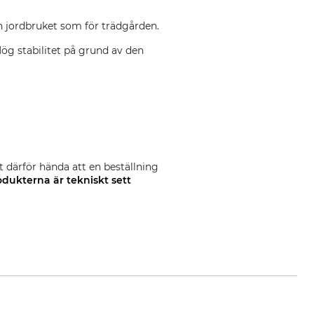
h jordbruket som för trädgården.
Hög stabilitet på grund av den
et därför hända att en beställning
odukterna är
tekniskt sett
e