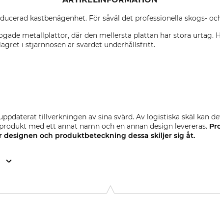
ucerad kastbenägenhet. För såväl det professionella skogs- oc
gade metallplattor, där den mellersta plattan har stora urtag. 
lagret i stjärnnosen är svärdet underhållsfritt.
uppdaterat tillverkningen av sina svärd. Av logistiska skäl kan d
en produkt med ett annat namn och en annan design levereras.
Pr
er designen och
produktbeteckning
dessa skiljer sig åt.
n
. KG, Robert-Bosch-Str. 13, 64807 Dieburg, Germany, www.stihl.d