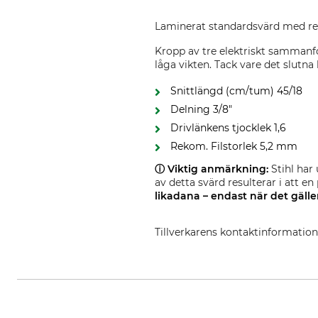
Laminerat standardsvärd med red
Kropp av tre elektriskt sammanfo
låga vikten. Tack vare det slutna 
Snittlängd (cm/tum) 45/18
Delning 3/8"
Drivlänkens tjocklek 1,6
Rekom. Filstorlek 5,2 mm
ⓘ Viktig anmärkning:
Stihl har 
av detta svärd resulterar i att 
likadana – endast när det gäll
Tillverkarens kontaktinformatio
STIHL Vertriebszentrale AG & Co