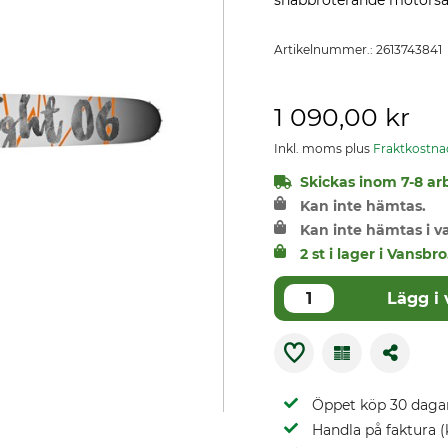
snabbroterande motorså
Artikelnummer.:
2613743841
1 090,00 kr
Inkl. moms plus
Fraktkostna
Skickas inom 7-8 arb
Kan inte hämtas.
Kan inte hämtas i 
2 st i lager i Vansbro
Lägg i
Öppet köp 30 daga
Handla på faktura (