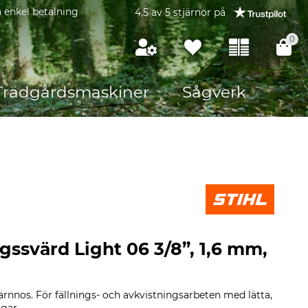
 enkel betalning
4,5 av 5 stjärnor på
0
Trädgårdsmaskiner
Sågverk
gssvärd Light 06 3/8”, 1,6 mm,
rnnos. För fällnings- och avkvistningsarbeten med lätta,