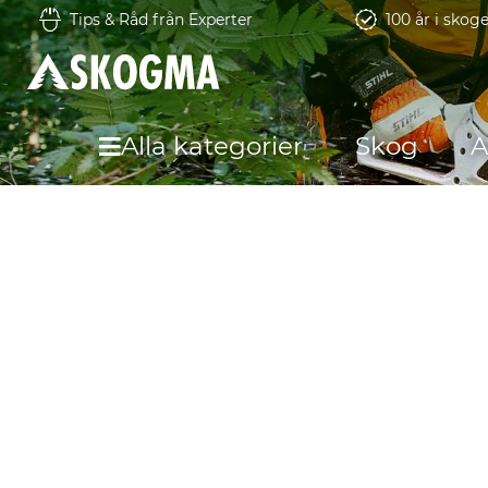
Tips & Råd från Experter
100 år i skog
Alla kategorier
Skog
A