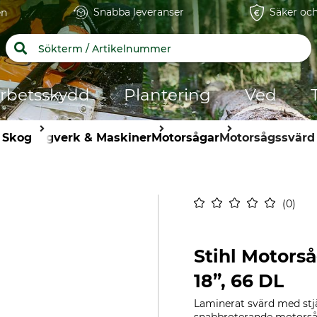
Snabba leveranser
Säker och
en
rbetsskydd
Plantering
Ved
Skog
Sågverk & Maskiner
Motorsågar
Motorsågssvärd
0
Stihl Motorså
18”, 66 DL
Laminerat svärd med stjä