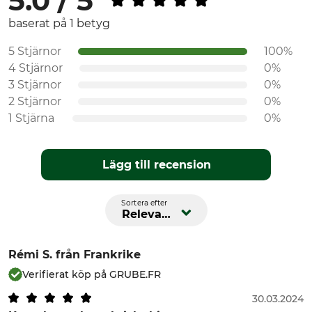
5.0 / 5
baserat på 1 betyg
5 Stjärnor
100%
4 Stjärnor
0%
3 Stjärnor
0%
2 Stjärnor
0%
1 Stjärna
0%
Lägg till recension
Sortera efter
Relevans
Rémi S.
från Frankrike
Verifierat köp på GRUBE.FR
30.03.2024