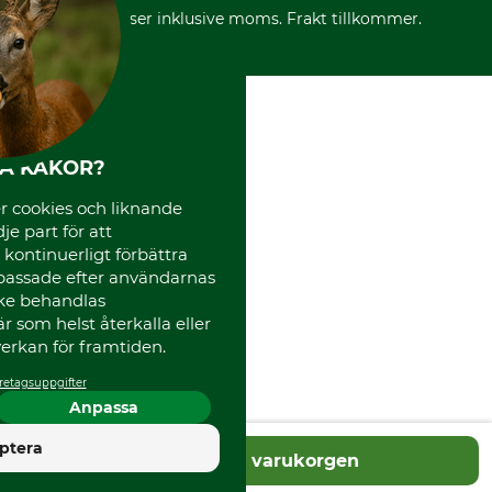
Frakter
Mässor
*Alla priser inklusive moms. Frakt tillkommer.
Instagram TOS
Media
Code of Conduct
HA KAKOR?
 cookies och liknande
je part för att
, kontinuerligt förbättra
passade efter användarnas
cke behandlas
 som helst återkalla eller
erkan för framtiden.
retagsuppgifter
Anpassa
4.5
ptera
Lägg i varukorgen
Utmärkt