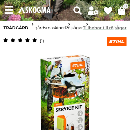
0
TRÄDGÅRD
Trädgårdsmaskiner
Röjsågar
Tillbehör till röjsågar
1