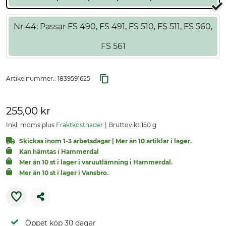
Nr 44: Passar FS 490, FS 491, FS 510, FS 511, FS 560,
FS 561
Artikelnummer.:
1839591625
255,00 kr
Inkl. moms plus
Fraktkostnader
Bruttovikt 150 g
Skickas inom 1-3 arbetsdagar | Mer än 10 artiklar i lager.
Kan hämtas i Hammerdal
Mer än 10 st i lager i varuutlämning i Hammerdal.
Mer än 10 st i lager i Vansbro.
Öppet köp 30 dagar