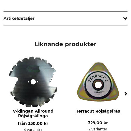
STIHL Vertriebszentrale AG & Co. KG, Robert-Bosch-Str. 13,
64807 Dieburg, Germany, www.stihl.de
Artikeldetaljer
Märke
Produkttyp
Stihl
Servicekit
Liknande produkter
Modellbeteckning
Tillverkning
för röjsågar
Made in Germany
Tillverkarens artikelnr
4147 007 4102
V-klingan Allround
Terracut Röjsågsfräs
Röjsågsklinga
329,00 kr
från
350,00 kr
2 varianter
4 varianter