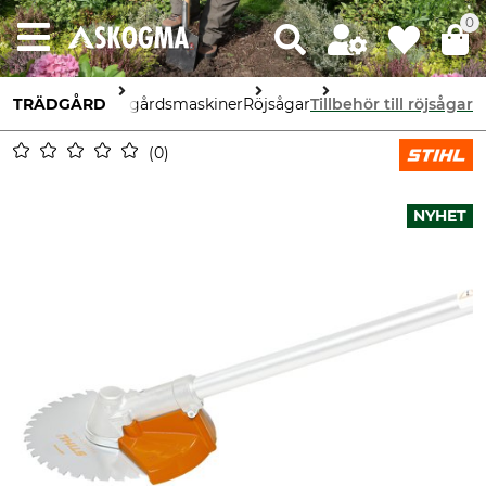
0
TRÄDGÅRD
Trädgårdsmaskiner
Röjsågar
Tillbehör till röjsågar
0
NYHET