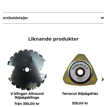
STIHL Vertriebszentrale AG & Co. KG, Robert-Bosch-Str. 13,
64807 Dieburg, Germany, www.stihl.de
Artikeldetaljer
Märke
Produkttyp
Stihl
Skyddskåpa
Liknande produkter
Tillverkning
Tillverkarens artikelnr
Made in Germany
4148 710 8202
V-klingan Allround
Terracut Röjsågsfräs
Röjsågsklinga
329,00 kr
från
350,00 kr