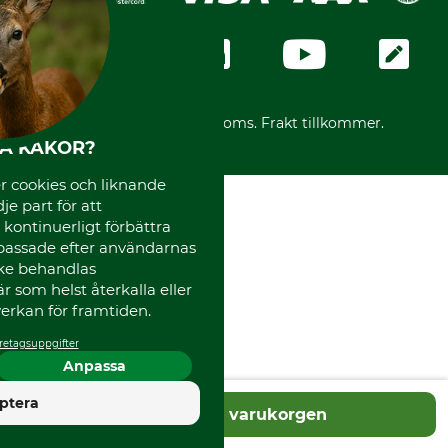
Integritetspolicy
Företagsuppgifter
Ångerrätt
Karriär
Ångerrätt för din beställning
Vår personal
Reklamationer
Varumärken
Frakter
Mässor
*Alla priser inklusive moms. Frakt tillkommer.
Instagram TOS
HA KAKOR?
Media
 cookies och liknande
Code of Conduct
je part för att
, kontinuerligt förbättra
passade efter användarnas
cke behandlas
 som helst återkalla eller
erkan för framtiden.
retagsuppgifter
Anpassa
4.5
ptera
Lägg i varukorgen
Utmärkt