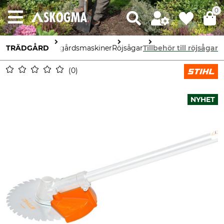
0
TRÄDGÅRD
Trädgårdsmaskiner
Röjsågar
Tillbehör till röjsågar
0
NYHET