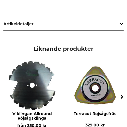
STIHL Vertriebszentrale AG & Co. KG, Robert-Bosch-Str. 13,
64807 Dieburg, Germany, www.stihl.de
Artikeldetaljer
Märke
Produkttyp
Stihl
Skyddskåpa
Liknande produkter
Tillverkarens artikelnr
4126 007 1002
V-klingan Allround
Terracut Röjsågsfräs
Röjsågsklinga
329,00 kr
från
350,00 kr