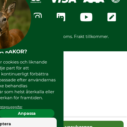
GRUBE-Gruppen
Integritetspolicy
Företagsuppgifter
Ångerrätt
Karriär
Ångerrätt för din beställning
Vår personal
Reklamationer
Varumärken
Frakter
Mässor
*Alla priser inklusive moms. Frakt tillkommer.
Instagram TOS
Media
HA KAKOR?
Code of Conduct
 cookies och liknande
je part för att
, kontinuerligt förbättra
passade efter användarnas
cke behandlas
 som helst återkalla eller
erkan för framtiden.
retagsuppgifter
Anpassa
4.5
ptera