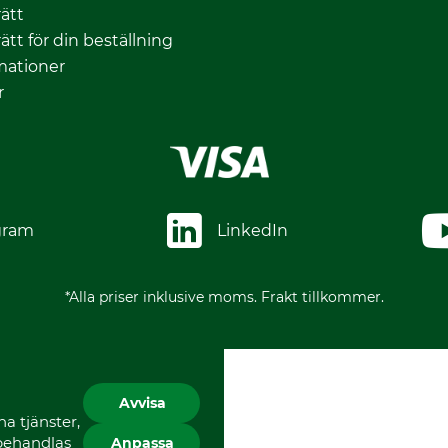
ätt
ätt för din beställning
mationer
r
gram
LinkedIn
*Alla priser inklusive moms. Frakt tillkommer.
Avvisa
a tjänster,
 behandlas
Anpassa