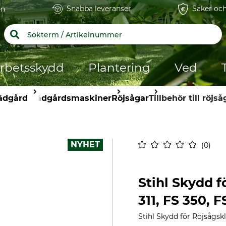
Snabba leveranser
Säker och
en
rbetsskydd
Plantering
Ved
ädgård
Trädgårdsmaskiner
Röjsågar
Tillbehör till röjså
NYHET
0
Stihl Skydd f
311, FS 350, 
Stihl Skydd för Röjsågskl