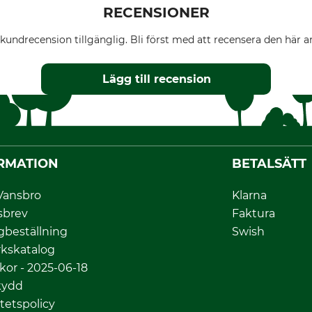
RECENSIONER
kundrecension tillgänglig. Bli först med att recensera den här ar
Lägg till recension
RMATION
BETALSÄTT
Vansbro
Klarna
sbrev
Faktura
gbeställning
Swish
kskatalog
lkor - 2025-06-18
kydd
itetspolicy