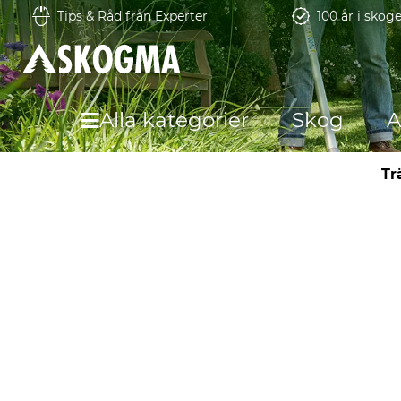
Tips & Råd från Experter
100 år i skog
Alla kategorier
Skog
A
Tr