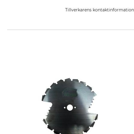
Tillverkarens kontaktinformatio
STIHL Vertriebszentrale AG & Co