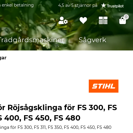
 enkel betalning
4,5 av 5 stjärnor på
0
Trädgårdsmaskiner
Sågverk
gar
ör Röjsågsklinga för FS 300, FS
FS 400, FS 450, FS 480
inga för FS 300, FS 311, FS 350, FS 400, FS 450, FS 480