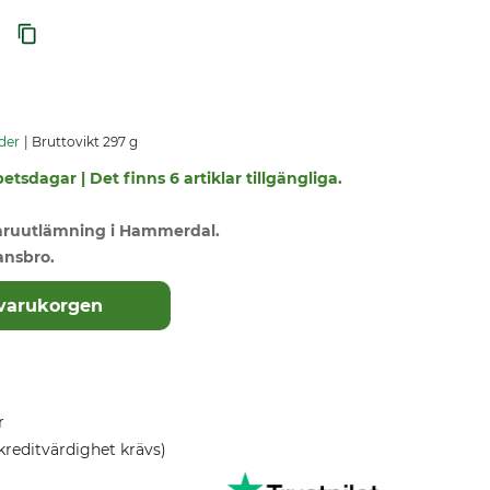
der
Bruttovikt 297 g
etsdagar | Det finns 6 artiklar tillgängliga.
varuutlämning i Hammerdal.
ansbro.
 varukorgen
r
kreditvärdighet krävs)