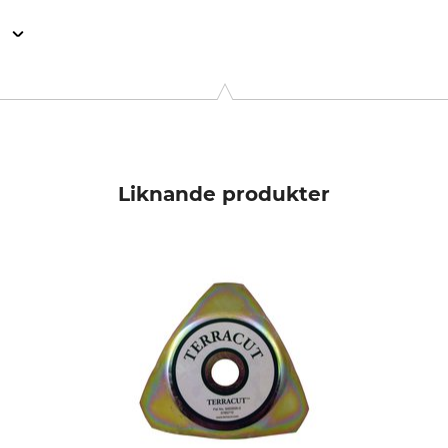
n
. KG, Robert-Bosch-Str. 13, 64807 Dieburg, Germany, www.stihl.d
Liknande produkter