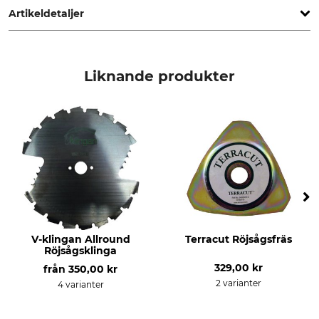
Artikeldetaljer
Märke
Produkttyp
Stihl
Skyddskåpa
Liknande produkter
Tillverkning
Made in Germany
V-klingan Allround
Terracut Röjsågsfräs
Röjsågsklinga
329,00 kr
från
350,00 kr
2 varianter
4 varianter