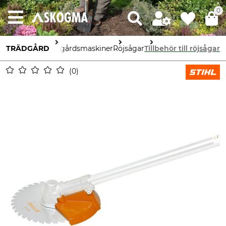
0
TRÄDGÅRD
Trädgårdsmaskiner
Röjsågar
Tillbehör till röjsågar
0