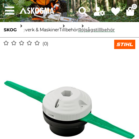
0
SKOG
Sågverk & Maskiner
Tillbehör
Röjsågstillbehör
0