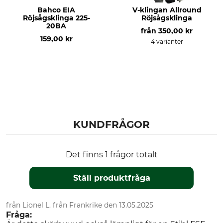
Bahco EIA
V-klingan Allround
Röjsågsklinga 225-
Röjsågsklinga
20BA
från
350,00 kr
159,00 kr
4 varianter
KUNDFRÅGOR
Det finns 1 frågor totalt
Ställ produktfråga
från Lionel L. från Frankrike den 13.05.2025
Fråga: