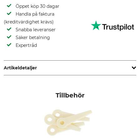
Öppet köp 30 dagar
Handla på faktura
(kreditvärdighet krävs)
Snabba leveranser
Säker betalning
Expertråd
Artikeldetaljer
Märke
Produkttyp
Stihl
Trimmerhuvud
Tillbehör
Tillverkning
Tillverkarens artikelnr
Made in USA
4006 710 2137