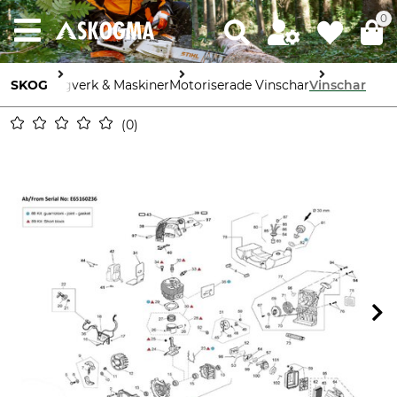
0
SKOG
Sågverk & Maskiner
Motoriserade Vinschar
Vinschar
0