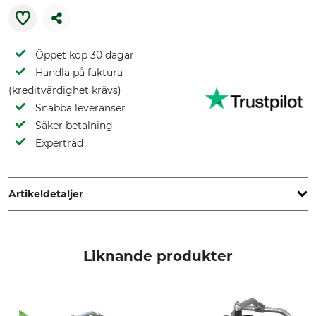
Öppet köp 30 dagar
Handla på faktura
(kreditvärdighet krävs)
Snabba leveranser
Säker betalning
Expertråd
Artikeldetaljer
Produkttyp
Modellbeteckning
Tändstift
Nr 33 för friktionsvinsch 1200
Liknande produkter
och 1800
Tillverkning
Made in Italy