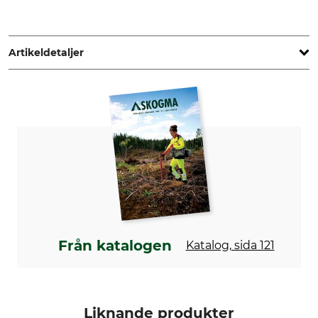
Grube KG, Hützeler Damm 38, 29646 Bispingen, Germany,
www.grube.de
Artikeldetaljer
Märke
Produkttyp
Timbermen
Fleecejacka
Yttertyg
Foder
100% Polyester
100% Polyester
Kant
Tvätt
100% Polyamid
40 °C easy-care
Blekning
Torkning
Får inte blekas
Får inte torkas i torktumlare
Från katalogen
Katalog, sida 121
Strykning
Professionell textilvård
Strykning till 110 °C
Professionell torrengöring,
normal process
Liknande produkter