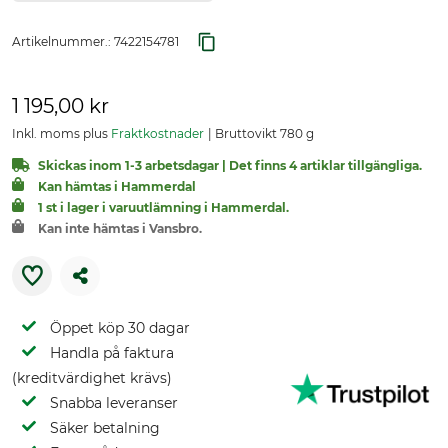
Artikelnummer.:
7422154781
1 195,00 kr
Inkl. moms plus
Fraktkostnader
Bruttovikt 780 g
Skickas inom 1-3 arbetsdagar | Det finns 4 artiklar tillgängliga.
Kan hämtas i Hammerdal
1 st i lager i varuutlämning i Hammerdal.
Kan inte hämtas i Vansbro.
Öppet köp 30 dagar
Handla på faktura
(kreditvärdighet krävs)
Snabba leveranser
Säker betalning