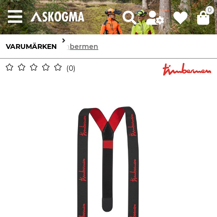
0
VARUMÄRKEN
Timbermen
0