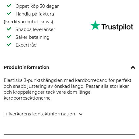
Öppet köp 30 dagar
Handla på faktura
(kreditvärdighet krävs)
Snabba leveranser
Säker betalning
Expertråd
Produktinformation
Elastiska 3-punktshängslen med kardborreband för perfekt
och snabb justering av önskad längd. Passar alla storlekar
och kroppslängder tack vare dom långa
kardborresektionerna.
Tillverkarens kontaktinformation
Grube KG, Hützeler Damm 38, 29646 Bispingen, Germany,
www.grube.de