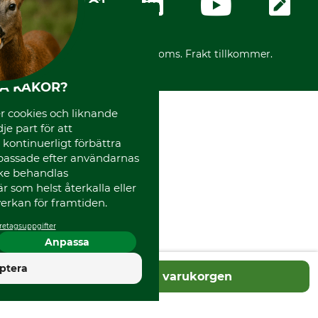
Ångerrätt för din beställning
Vår personal
Reklamationer
Varumärken
Frakter
Mässor
*Alla priser inklusive moms. Frakt tillkommer.
Instagram TOS
Media
HA KAKOR?
Code of Conduct
 cookies och liknande
je part för att
, kontinuerligt förbättra
passade efter användarnas
cke behandlas
 som helst återkalla eller
erkan för framtiden.
retagsuppgifter
Anpassa
4.5
ptera
Lägg i varukorgen
Utmärkt