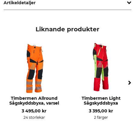
Artikeldetaljer
Märke
Produkttyp
Timbermen
Hängslen
Liknande produkter
För
Dam
Herr
Timbermen Allround
Timbermen Light
Sågskyddsbyxa, varsel
Sågskyddsbyxa
3 495,00 kr
3 395,00 kr
24 storlekar
2 färger