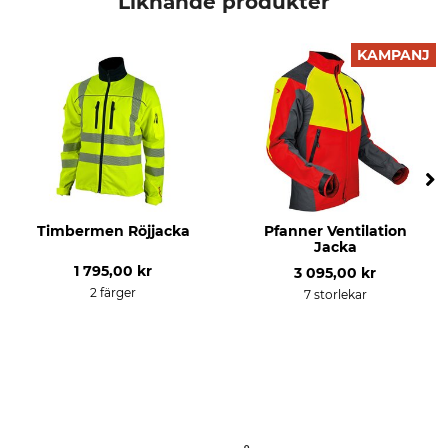
Liknande produkter
Färg
Klädstorlek
XL
KAMPANJ
gul
Vikt
400 g
Timbermen Röjjacka
Pfanner Ventilation
Jacka
1 795,00 kr
3 095,00 kr
2 färger
7 storlekar