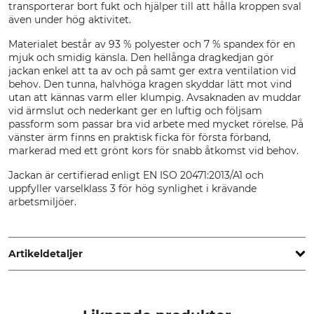
transporterar bort fukt och hjälper till att hålla kroppen sval
även under hög aktivitet.
Materialet består av 93 % polyester och 7 % spandex för en
mjuk och smidig känsla. Den hellånga dragkedjan gör
jackan enkel att ta av och på samt ger extra ventilation vid
behov. Den tunna, halvhöga kragen skyddar lätt mot vind
utan att kännas varm eller klumpig. Avsaknaden av muddar
vid ärmslut och nederkant ger en luftig och följsam
passform som passar bra vid arbete med mycket rörelse. På
vänster ärm finns en praktisk ficka för första förband,
markerad med ett grönt kors för snabb åtkomst vid behov.
Jackan är certifierad enligt EN ISO 20471:2013/A1 och
uppfyller varselklass 3 för hög synlighet i krävande
arbetsmiljöer.
Artikeldetaljer
Märke
Produkttyp
Timbermen
Varningsjacka