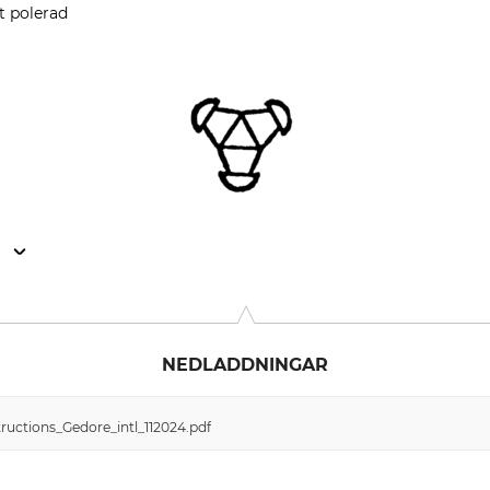
t polerad
n
Co. KG, Remscheider Str. 149, 42899 Remscheid, Germany, 
NEDLADDNINGAR
ructions_Gedore_intl_112024.pdf