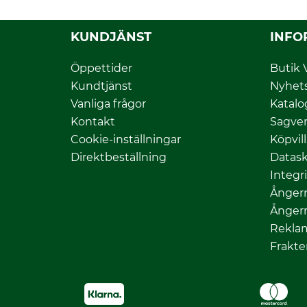
KUNDJÄNST
INFO
Öppettider
Butik 
Kundtjänst
Nyhet
Vanliga frågor
Katalo
Kontakt
Sagver
Cookie-inställningar
Köpvil
Direktbeställning
Datas
Integr
Ångerr
Ångerr
Rekla
Frakte