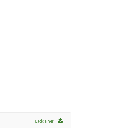
www.gedore.com
Ladda ner