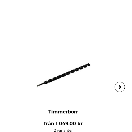
Timmerborr
från
1 049,00 kr
2 varianter