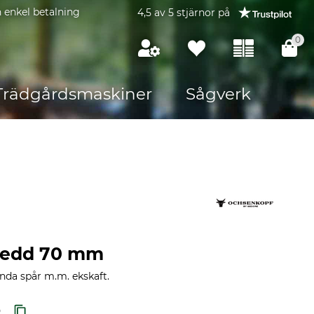
 enkel betalning
4,5 av 5 stjärnor på
0
Trädgårdsmaskiner
Sågverk
bredd 70 mm
nda spår m.m. ekskaft.
0