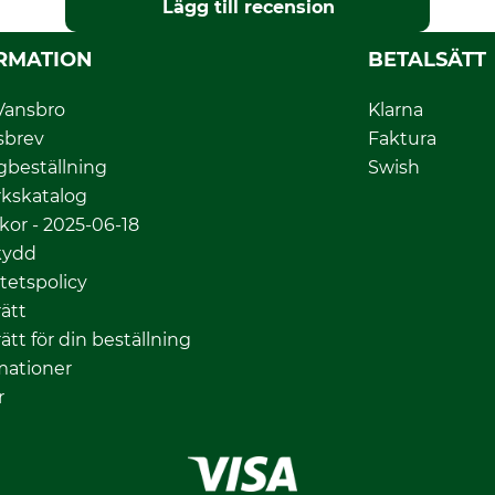
Lägg till recension
RMATION
BETALSÄTT
Vansbro
Klarna
sbrev
Faktura
gbeställning
Swish
kskatalog
lkor - 2025-06-18
kydd
itetspolicy
ätt
ätt för din beställning
mationer
r