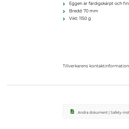
Eggen är färdigskärpt och fin
Bredd: 70 mm
Vikt: 1150 g
Tillverkarens kontaktinformatio
GEDORE Werkzeugfabrik GmbH & 
Andra dokument | Safety-inst