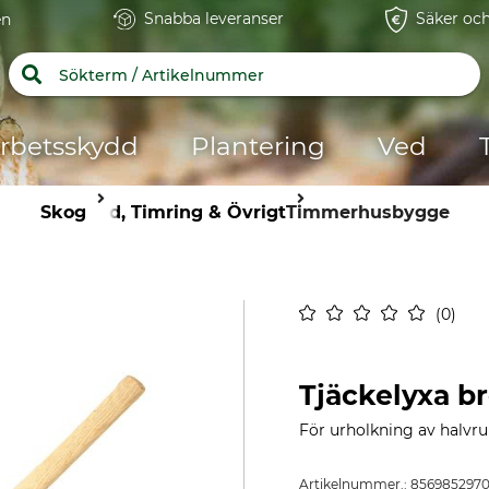
Snabba leveranser
Säker och
en
rbetsskydd
Plantering
Ved
Skog
Ved, Timring & Övrigt
Timmerhusbygge
0
Tjäckelyxa 
För urholkning av halvru
Artikelnummer.:
856985297