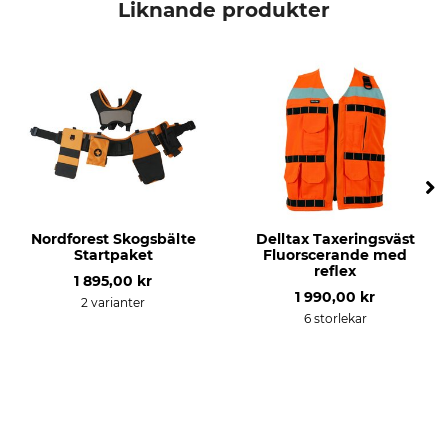
Liknande produkter
Nordforest Skogsbälte
Delltax Taxeringsväst
Startpaket
Fluorscerande med
reflex
1 895,00 kr
1 990,00 kr
2 varianter
6 storlekar