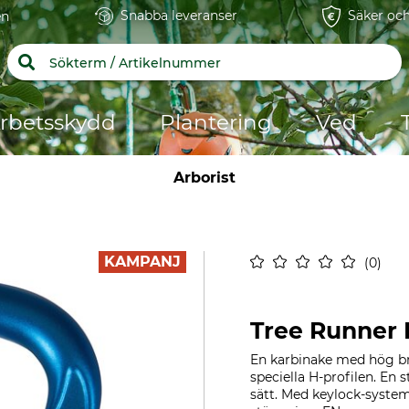
Snabba leveranser
Säker och
en
rbetsskydd
Plantering
Ved
Arborist
KAMPANJ
0
Tree Runner 
En karbinake med hög br
speciella H-profilen. En s
sätt. Med keylock-system