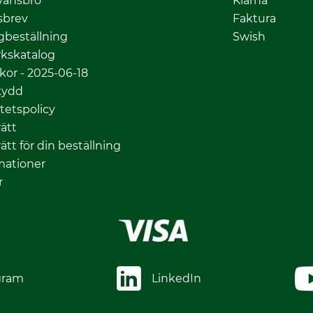
Vansbro
Klarna
sbrev
Faktura
gbeställning
Swish
kskatalog
lkor - 2025-06-18
kydd
itetspolicy
ätt
ätt för din beställning
mationer
r
gram
LinkedIn