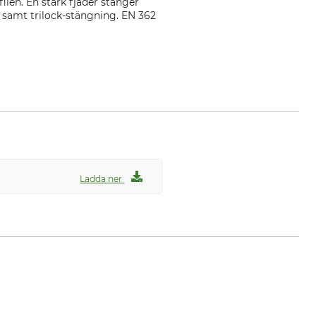
len. En stark fjäder stänger
ng samt trilock-stängning. EN 362
Ladda ner