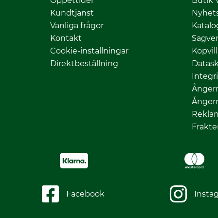
Öppettider
Butik 
Kundtjänst
Nyhet
Vanliga frågor
Katalo
Kontakt
Sagver
Cookie-inställningar
Köpvil
Direktbeställning
Datas
Integr
Ångerr
Ångerr
Rekla
Frakte
Facebook
Insta