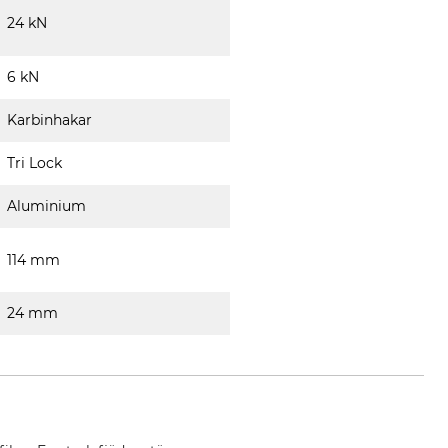
24 kN
6 kN
Karbinhakar
Tri Lock
Aluminium
114 mm
24 mm