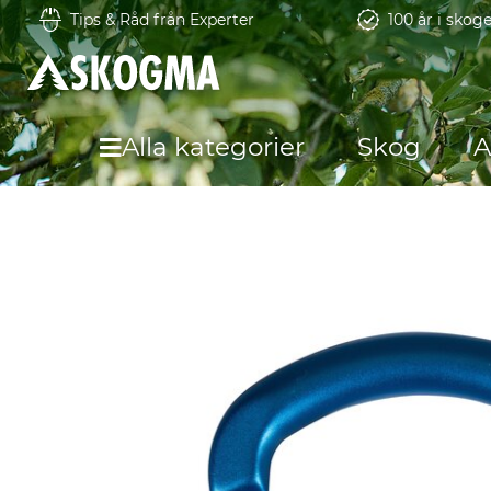
Tips & Råd från Experter
100 år i skog
Alla kategorier
Skog
A