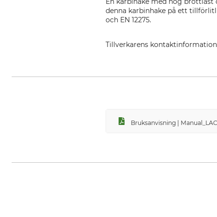
En karbinake med hög brottlast o
denna karbinhake på ett tillförli
och EN 12275.
Tillverkarens kontaktinformatio
LACD GmbH, Andreas-Kasperbauer
Bruksanvisning | Manual_LAC