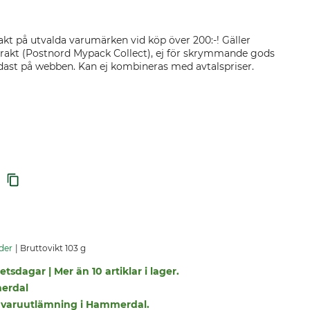
akt på utvalda varumärken vid köp över 200:-! Gäller
rakt (Postnord Mypack Collect), ej för skrymmande gods
endast på webben. Kan ej kombineras med avtalspriser.
der
Bruttovikt 103 g
tsdagar | Mer än 10 artiklar i lager.
erdal
r i varuutlämning i Hammerdal.