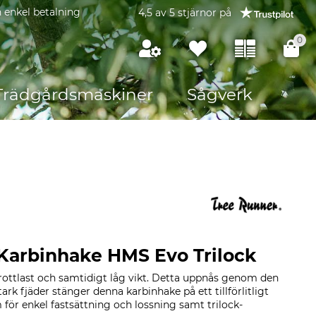
 enkel betalning
4,5 av 5 stjärnor på
0
Trädgårdsmaskiner
Sågverk
Karbinhake HMS Evo Trilock
ottlast och samtidigt låg vikt. Detta uppnås genom den
tark fjäder stänger denna karbinhake på ett tillförlitligt
 för enkel fastsättning och lossning samt trilock-