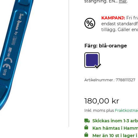
stängning. EN...
.
mer
KAMPANJ:
Fri fr
endast standardf
tillägg. Gäller 
Färg: blå-orange
Artikelnummer.:
7788111327
180,00 kr
Inkl. moms plus
Fraktkostna
Skickas inom 1-3 arbe
Kan hämtas i Hamm
Mer än 10 st i lage