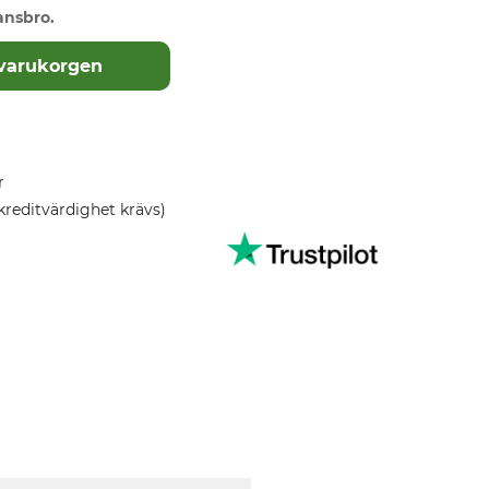
ansbro.
 varukorgen
r
kreditvärdighet krävs)