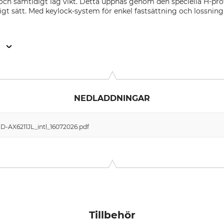
ch samtidigt låg vikt. Detta uppnås genom den speciella H-profi
tligt sätt. Med keylock-system för enkel fastsättning och lossni
n
-Str. 10a, 85540 Haar, Germany, www.lacd.de
NEDLADDNINGAR
D-AX6211JL_intl_16072026.pdf
Tillbehör