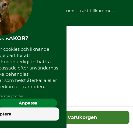
Varumärken
Frakter
Mässor
*Alla priser inklusive moms. Frakt tillkommer.
Instagram TOS
Media
Code of Conduct
HA KAKOR?
 cookies och liknande
je part för att
, kontinuerligt förbättra
passade efter användarnas
cke behandlas
 som helst återkalla eller
erkan för framtiden.
retagsuppgifter
Anpassa
4.5
ptera
Lägg i varukorgen
Utmärkt