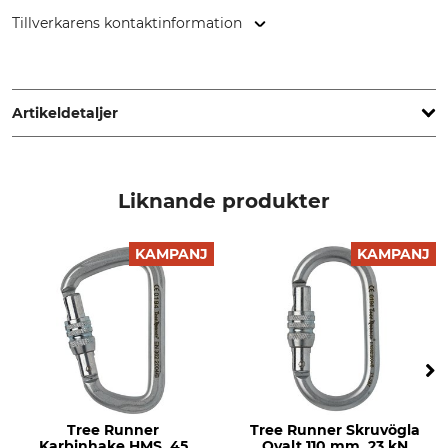
Tillverkarens kontaktinformation
LACD GmbH, Andreas-Kasperbauer-Str. 10a, 85540 Haar,
Germany, www.lacd.de
Artikeldetaljer
Standard
Märke
EN 362
Tree Runner
Liknande produkter
Produkttyp
Brottlast vertikal
Skruvögla
25 kN
KAMPANJ
KAMPANJ
Brottlast horisontell
Lås
10 kN
Skruvfäste
Konstruktionsform
Material
Oval
Stål
Längd
Bredd
Tree Runner
Tree Runner Skruvögla
74 mm
35 mm
Karbinhake HMS, 45
Ovalt 110 mm, 23 kN