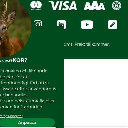
Swish
Om oss
Dataskydd
GRUBE-Gruppen
Integritetspolicy
Företagsuppgifter
Ångerrätt
Karriär
Ångerrätt för din beställning
Vår personal
Reklamationer
Varumärken
Frakter
Mässor
*Alla priser inklusive moms. Frakt tillkommer.
Instagram TOS
Media
HA KAKOR?
Code of Conduct
 cookies och liknande
je part för att
, kontinuerligt förbättra
passade efter användarnas
cke behandlas
 som helst återkalla eller
erkan för framtiden.
retagsuppgifter
Anpassa