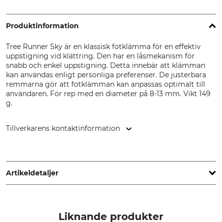
Produktinformation
Tree Runner Sky är en klassisk fotklämma för en effektiv
uppstigning vid klättring. Den har en låsmekanism för
snabb och enkel uppstigning. Detta innebär att klämman
kan användas enligt personliga preferenser. De justerbara
remmarna gör att fotklämman kan anpassas optimalt till
användaren. För rep med en diameter på 8-13 mm. Vikt 149
g.
Tillverkarens kontaktinformation
Grube KG, Hützeler Damm 38, 29646 Bispingen, Germany,
www.grube.de
Artikeldetaljer
Max. repdiameter
Märke
13 mm
Tree Runner
Liknande produkter