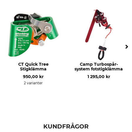
Produkttyp
Modellbeteckning
Fotstigare
Sky
Vikt
149 g
CT Quick Tree
Camp Turbospår-
Stigklämma
system fotstigklämma
950,00 kr
1 295,00 kr
2 varianter
KUNDFRÅGOR