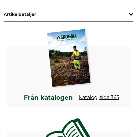
Kleinsorge GmbH & Co. KG, Askay 12, 57439 Attendorn,
Germany, www.kleinsorge.de
Artikeldetaljer
Produkttyp
Max. repdiameter
Vajerglidkrok
13 mm
Max. vinschdraglast
Vikt
4,5 t
635 g
Från katalogen
Katalog, sida 363