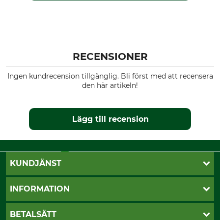
RECENSIONER
Ingen kundrecension tillgänglig. Bli först med att recensera
den här artikeln!
Lägg till recension
KUNDJÄNST
Öppettider
INFORMATION
Kundtjänst
Vanliga frågor
Butik Vansbro
BETALSÄTT