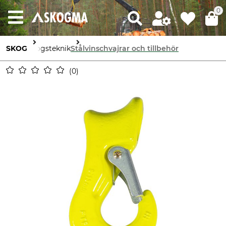
0
SKOG
Skogsteknik
Stålvinschvajrar och tillbehör
0