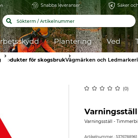
Snabba leveranser
Säker och
en
rbetsskydd
Plantering
Ved
g
Produkter för skogsbruk
Vägmärken och Ledmarkeri
0
Varningsställ
Varningsställ - Timmerbi
Artikelnummer.:
5376788961