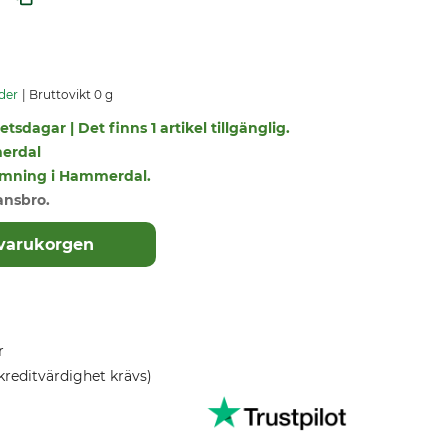
der
Bruttovikt 0 g
tsdagar | Det finns 1 artikel tillgänglig.
erdal
tlämning i Hammerdal.
ansbro.
 varukorgen
r
kreditvärdighet krävs)