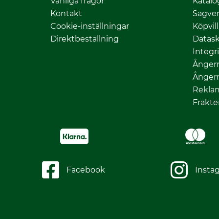
Vanliga frågor
Katalo
Kontakt
Sagver
Cookie-inställningar
Köpvil
Direktbeställning
Datas
Integr
Ångerr
Ångerr
Rekla
Frakte
Facebook
Insta