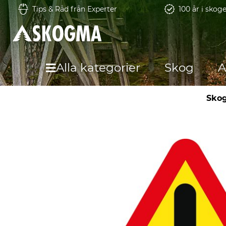
Tips & Råd från Experter
100 år i skog
Alla kategorier
Skog
A
Sko