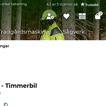
 enkel betalning
4,5 av 5 stjärnor på
0
Trädgårdsmaskiner
Sågverk
ngar
 - Timmerbil
l