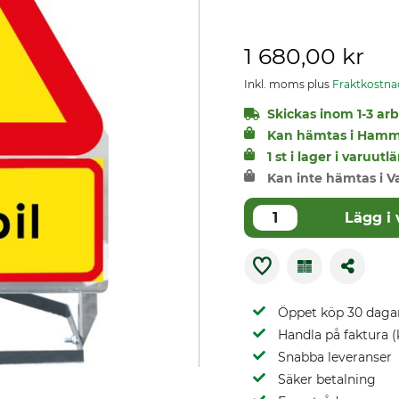
1 680,00 kr
Inkl. moms plus
Fraktkostna
Skickas inom 1-3 arbe
Kan hämtas i Hamm
1 st i lager i varuu
Kan inte hämtas i V
Lägg i
Öppet köp 30 daga
Handla på faktura (
Snabba leveranser
Säker betalning