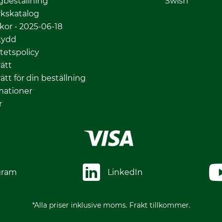
gbeställning
Swish
kskatalog
lkor - 2025-06-18
kydd
itetspolicy
ätt
ätt för din beställning
mationer
r
gram
LinkedIn
*Alla priser inklusive moms. Frakt tillkommer.