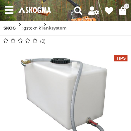
0
SKOG
Skogsteknik
Tanksystem
0
TIPS