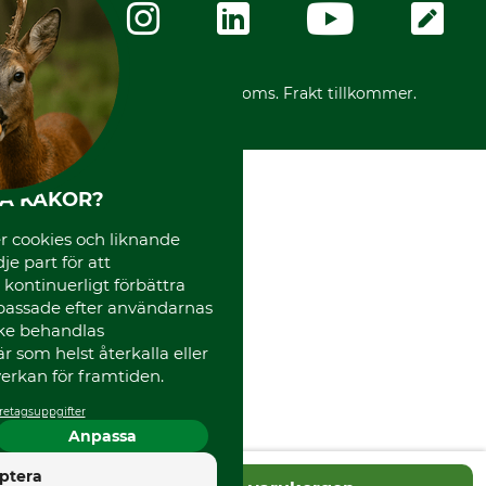
Karriär
Ångerrätt för din beställning
Vår personal
Reklamationer
Varumärken
Frakter
Mässor
*Alla priser inklusive moms. Frakt tillkommer.
Instagram TOS
Media
Code of Conduct
HA KAKOR?
 cookies och liknande
je part för att
, kontinuerligt förbättra
passade efter användarnas
cke behandlas
 som helst återkalla eller
erkan för framtiden.
retagsuppgifter
Anpassa
4.5
ptera