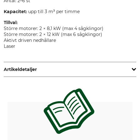
Antal: 2–6 st
Kapacitet:
upp till 3 m³ per timme
Tillval:
Större motorer: 2 × 8,1 kW (max 4 sågklingor)
Större motorer: 2 × 12 kW (max 6 sågklingor)
Aktivt driven nedhållare
Laser
Artikeldetaljer
Märke
Produkttyp
Wirex
Sågverk
Tillverkning
Made in Poland