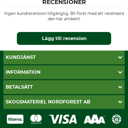
RECENSIONER
Ingen kundrecension tillgänglig. Bli först med att recensera
den här artikeln!
Lägg till recension
KUNDJÄNST
Öppettider
INFORMATION
Kundtjänst
Vanliga frågor
Butik Vansbro
BETALSÄTT
Kontakt
Nyhetsbrev
Cookie-inställningar
Katalogbeställning
Klarna
SKOGSMATERIEL NORDFOREST AB
Sagverkskatalog
Faktura
Köpvillkor - 2025-06-18
Swish
Om oss
Dataskydd
GRUBE-Gruppen
Integritetspolicy