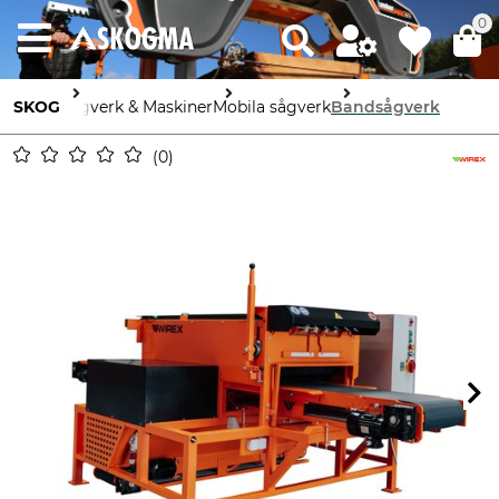
0
SKOG
Sågverk & Maskiner
Mobila sågverk
Bandsågverk
0