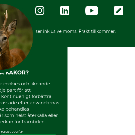
Företagsuppgifter
Ångerrätt
Karriär
Ångerrätt för din beställning
Vår personal
Reklamationer
Varumärken
Frakter
Mässor
*Alla priser inklusive moms. Frakt tillkommer.
Instagram TOS
Media
Code of Conduct
HA KAKOR?
 cookies och liknande
je part för att
, kontinuerligt förbättra
passade efter användarnas
cke behandlas
 som helst återkalla eller
erkan för framtiden.
retagsuppgifter