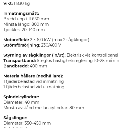
Vikt:
1 830 kg
Inmatningsmått:
Bredd upp till 650 mm
Minsta längd: 800 mm
Tjocklek: 20–140 mm
Motoreffekt:
2 × 6,0 kW (max 2 sågklingor)
Strömförsörjning:
230/400 V
Styrning av sågklingor (in/ut):
Elektrisk via kontrollpanel
Transportband:
Steglös hastighetsreglering 10–25 m/min
Bandbredd:
400 mm
Materialhållare (nedhållare):
1 fjäderbelastad vid inmatning
1 fjäderbelastad vid utmatning
Spindelcylindrar:
Diameter: 40 mm
Minsta avstånd mellan cylindrar: 80 mm
Sågklingor:
Diameter: 350–450 mm