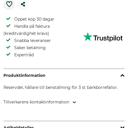
Öppet köp 30 dagar
Handla på faktura
(kreditvärdighet krävs)
Snabba leveranser
Säker betalning
Expertråd
Produktinformation
Reservdel, hållare till benställning för 3 st barkborrefällor.
Tillverkarens kontaktinformation
Schleef GmbH Muster- und Prototypenbau,
Schweppenkamp 2, 38644 Goslar, Germany, www.schleef-
gmbh.de
Artikeldetaljer