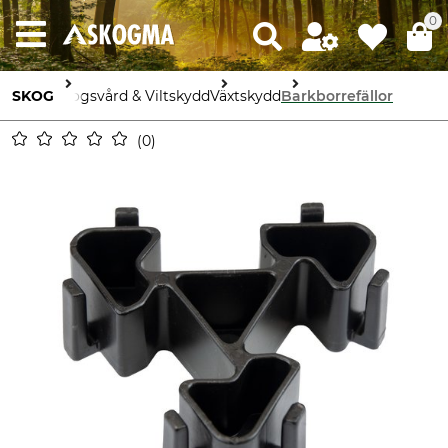
0
SKOG
Skogsvård & Viltskydd
Växtskydd
Barkborrefällor
0