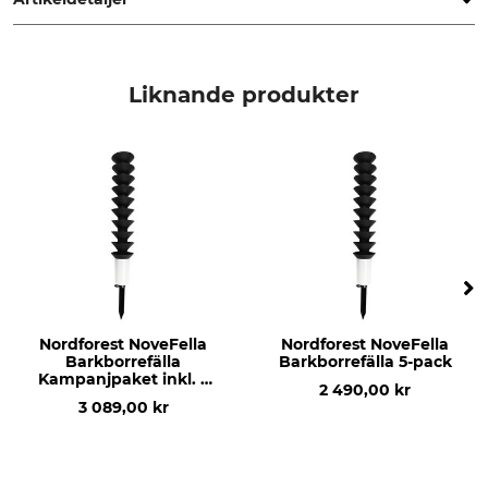
Produkttyp
Tillverkning
Reservhållare
Made in Germany
Liknande produkter
Nordforest NoveFella
Nordforest NoveFella
Barkborrefälla
Barkborrefälla 5-pack
Kampanjpaket inkl. 5
2 490,00 kr
st fällor och 10
3 089,00 kr
feromoner