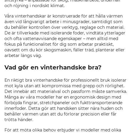
slitstyrka – anpassade för skog, maskinarbete, underhåll
och röjning i nordiskt klimat.
Våra vinterhandskar är konstruerade för att hålla värmen
även vid långvarigt arbete i minusgrader, samtidigt som
du behåller kontrollen över verktyg, reglage och material.
De är tillverkade med isolerande foder, vindtäta ytterlager
och ofta vattenavvisande egenskaper – men alltid med
fokus på funktionalitet för dig som arbetar praktiskt,
oavsett om du kör skogsmaskin, fäller träd, planterar eller
arbetar längs väg.
Vad gör en vinterhandske bra?
En riktigt bra vinterhandske för professionellt bruk isolerar
mot kyla utan att kompromissa med grepp och rörlighet.
Det innebär att materialval och passform måste samverka.
Många av våra modeller har en ergonomisk design med
förböjda fingrar, stretchpaneler och fukttransporterande
innerfoder. Detta gör att handsken sitter nära huden och
behåller värmen utan att du förlorar precision eller får
trötta händer.
För att möta olika behov erbjuder vi modeller med olika