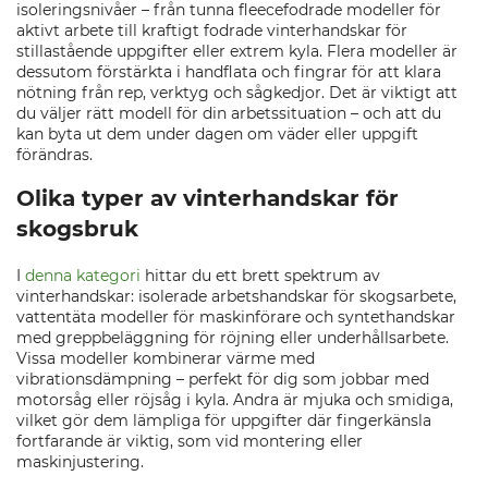
isoleringsnivåer – från tunna fleecefodrade modeller för
aktivt arbete till kraftigt fodrade vinterhandskar för
stillastående uppgifter eller extrem kyla. Flera modeller är
dessutom förstärkta i handflata och fingrar för att klara
nötning från rep, verktyg och sågkedjor. Det är viktigt att
du väljer rätt modell för din arbetssituation – och att du
kan byta ut dem under dagen om väder eller uppgift
förändras.
Olika typer av vinterhandskar för
skogsbruk
I
denna kategori
hittar du ett brett spektrum av
vinterhandskar: isolerade arbetshandskar för skogsarbete,
vattentäta modeller för maskinförare och syntethandskar
med greppbeläggning för röjning eller underhållsarbete.
Vissa modeller kombinerar värme med
vibrationsdämpning – perfekt för dig som jobbar med
motorsåg eller röjsåg i kyla. Andra är mjuka och smidiga,
vilket gör dem lämpliga för uppgifter där fingerkänsla
fortfarande är viktig, som vid montering eller
maskinjustering.