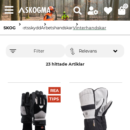
0
SKOG
Arbetsskydd
Arbetshandskar
Vinterhandskar
Filter
Relevans
23 hittade Artiklar
REA
TIPS