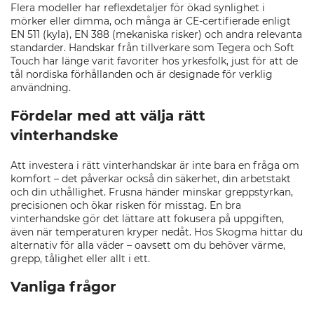
Flera modeller har reflexdetaljer för ökad synlighet i
mörker eller dimma, och många är CE-certifierade enligt
EN 511 (kyla), EN 388 (mekaniska risker) och andra relevanta
standarder. Handskar från tillverkare som Tegera och Soft
Touch har länge varit favoriter hos yrkesfolk, just för att de
tål nordiska förhållanden och är designade för verklig
användning.
Fördelar med att välja rätt
vinterhandske
Att investera i rätt vinterhandskar är inte bara en fråga om
komfort – det påverkar också din säkerhet, din arbetstakt
och din uthållighet. Frusna händer minskar greppstyrkan,
precisionen och ökar risken för misstag. En bra
vinterhandske gör det lättare att fokusera på uppgiften,
även när temperaturen kryper nedåt. Hos Skogma hittar du
alternativ för alla väder – oavsett om du behöver värme,
grepp, tålighet eller allt i ett.
Vanliga frågor