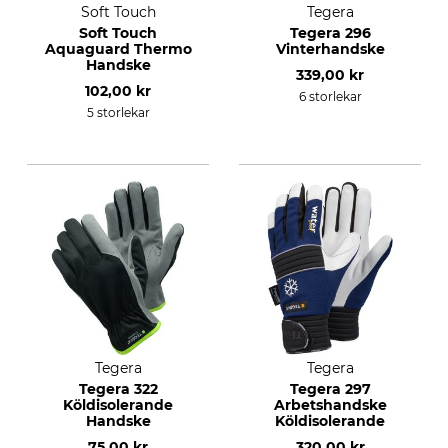
Soft Touch
Tegera
Soft Touch
Tegera 296
Aquaguard Thermo
Vinterhandske
Handske
339,00 kr
102,00 kr
6 storlekar
5 storlekar
Tegera
Tegera
Tegera 322
Tegera 297
Köldisolerande
Arbetshandske
Handske
Köldisolerande
75,00 kr
320,00 kr