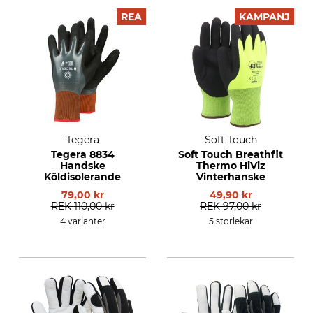
REA
KAMPANJ
Tegera
Soft Touch
Tegera 8834
Soft Touch Breathfit
Handske
Thermo HiViz
Köldisolerande
Vinterhanske
79,00 kr
49,90 kr
REK
110,00 kr
REK
97,00 kr
4 varianter
5 storlekar