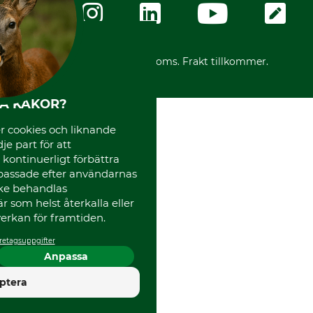
Ångerrätt
Karriär
Ångerrätt för din beställning
Vår personal
Reklamationer
Varumärken
Frakter
Mässor
*Alla priser inklusive moms. Frakt tillkommer.
Instagram TOS
Media
HA KAKOR?
Code of Conduct
 cookies och liknande
je part för att
, kontinuerligt förbättra
passade efter användarnas
cke behandlas
 som helst återkalla eller
erkan för framtiden.
retagsuppgifter
Anpassa
4.5
ptera
Utmärkt