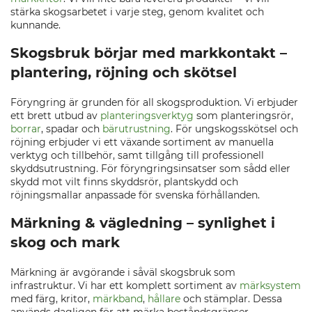
stärka skogsarbetet i varje steg, genom kvalitet och
kunnande.
Skogsbruk börjar med markkontakt –
plantering, röjning och skötsel
Föryngring är grunden för all skogsproduktion. Vi erbjuder
ett brett utbud av
planteringsverktyg
som planteringsrör,
borrar
, spadar och
bärutrustning
. För ungskogsskötsel och
röjning erbjuder vi ett växande sortiment av manuella
verktyg och tillbehör, samt tillgång till professionell
skyddsutrustning. För föryngringsinsatser som sådd eller
skydd mot vilt finns skyddsrör, plantskydd och
röjningsmallar anpassade för svenska förhållanden.
Märkning & vägledning – synlighet i
skog och mark
Märkning är avgörande i såväl skogsbruk som
infrastruktur. Vi har ett komplett sortiment av
märksystem
med färg, kritor,
märkband
,
hållare
och stämplar. Dessa