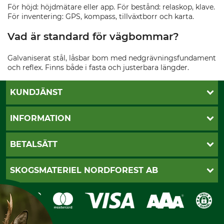
För höjd: höjdmätare eller app. För bestånd: relaskop, klave.
För inventering: GPS, kompass, tillväxtborr och karta.
Vad är standard för vägbommar?
Galvaniserat stål, låsbar bom med nedgrävningsfundament
och reflex. Finns både i fasta och justerbara längder.
KUNDJÄNST
Öppettider
INFORMATION
Kundtjänst
Vanliga frågor
Butik Vansbro
BETALSÄTT
Kontakt
Nyhetsbrev
Cookie-inställningar
Katalogbeställning
Klarna
SKOGSMATERIEL NORDFOREST AB
Sagverkskatalog
Faktura
Köpvillkor - 2025-06-18
Swish
Om oss
Dataskydd
GRUBE-Gruppen
Integritetspolicy
Företagsuppgifter