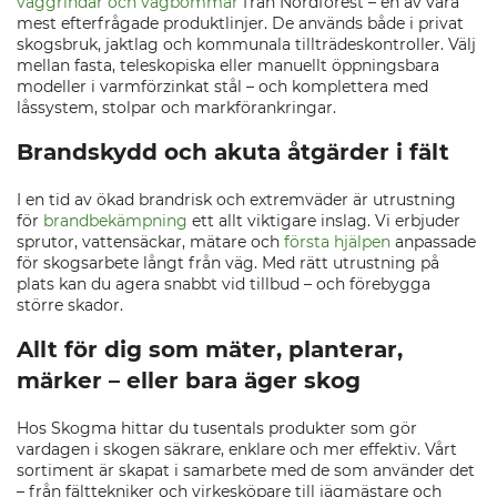
väggrindar och vägbommar
från Nordforest – en av våra
mest efterfrågade produktlinjer. De används både i privat
skogsbruk, jaktlag och kommunala tillträdeskontroller. Välj
mellan fasta, teleskopiska eller manuellt öppningsbara
modeller i varmförzinkat stål – och komplettera med
låssystem, stolpar och markförankringar.
Brandskydd och akuta åtgärder i fält
I en tid av ökad brandrisk och extremväder är utrustning
för
brandbekämpning
ett allt viktigare inslag. Vi erbjuder
sprutor, vattensäckar, mätare och
första hjälpen
anpassade
för skogsarbete långt från väg. Med rätt utrustning på
plats kan du agera snabbt vid tillbud – och förebygga
större skador.
Allt för dig som mäter, planterar,
märker – eller bara äger skog
Hos Skogma hittar du tusentals produkter som gör
vardagen i skogen säkrare, enklare och mer effektiv. Vårt
sortiment är skapat i samarbete med de som använder det
– från fälttekniker och virkesköpare till jägmästare och