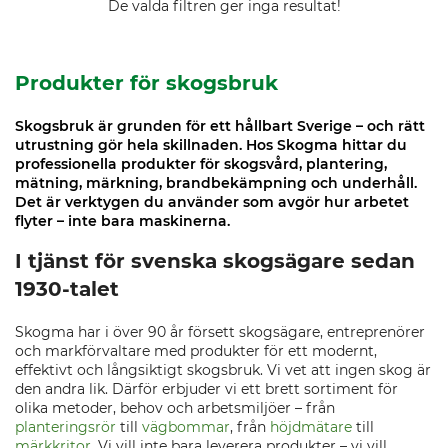
De valda filtren ger inga resultat!
Produkter för skogsbruk
Skogsbruk är grunden för ett hållbart Sverige – och rätt
utrustning gör hela skillnaden. Hos Skogma hittar du
professionella produkter för skogsvård, plantering,
mätning, märkning, brandbekämpning och underhåll.
Det är verktygen du använder som avgör hur arbetet
flyter – inte bara maskinerna.
I tjänst för svenska skogsägare sedan
1930-talet
Skogma har i över 90 år försett skogsägare, entreprenörer
och markförvaltare med produkter för ett modernt,
effektivt och långsiktigt skogsbruk. Vi vet att ingen skog är
den andra lik. Därför erbjuder vi ett brett sortiment för
olika metoder, behov och arbetsmiljöer – från
planteringsrör
till
vägbommar
, från
höjdmätare
till
märkkritor
. Vi vill inte bara leverera produkter – vi vill