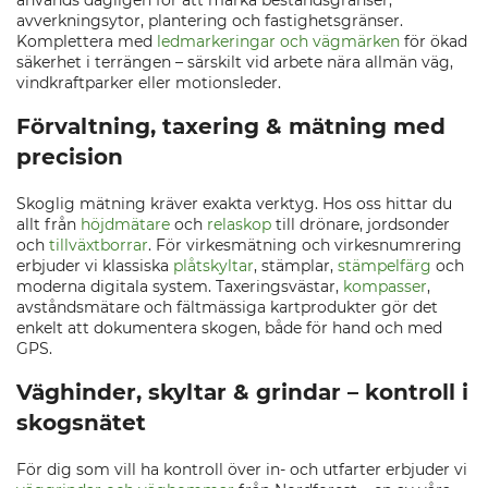
används dagligen för att märka beståndsgränser,
avverkningsytor, plantering och fastighetsgränser.
Komplettera med
ledmarkeringar och vägmärken
för ökad
säkerhet i terrängen – särskilt vid arbete nära allmän väg,
vindkraftparker eller motionsleder.
Förvaltning, taxering & mätning med
precision
Skoglig mätning kräver exakta verktyg. Hos oss hittar du
allt från
höjdmätare
och
relaskop
till drönare, jordsonder
och
tillväxtborrar
. För virkesmätning och virkesnumrering
erbjuder vi klassiska
plåtskyltar
, stämplar,
stämpelfärg
och
moderna digitala system. Taxeringsvästar,
kompasser
,
avståndsmätare och fältmässiga kartprodukter gör det
enkelt att dokumentera skogen, både för hand och med
GPS.
Väghinder, skyltar & grindar – kontroll i
skogsnätet
För dig som vill ha kontroll över in- och utfarter erbjuder vi