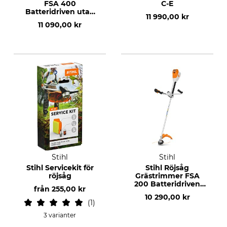
FSA 400
C-E
Batteridriven utan
11 990,00 kr
batteri och laddare
11 090,00 kr
Stihl
Stihl
Stihl Servicekit för
Stihl Röjsåg
röjsåg
Grästrimmer FSA
200 Batteridriven
från
255,00 kr
utan batteri och
10 290,00 kr
laddare
1
3 varianter