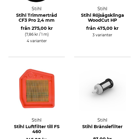
Stihl
Stihl
Stihl Trimmertråd
Stihl Röjsågsklinga
CF3 Pro 2,4 mm
WoodCut HP
från
275,00 kr
från
475,00 kr
(7,86 kr / 1 m)
3 varianter
4 varianter
Stihl
Stihl
Stihl Luftfilter till FS
Stihl Bränslefilter
460