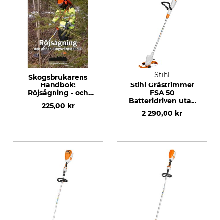
Stihl
Skogsbrukarens
Handbok:
Stihl Grästrimmer
Röjsågning - och
FSA 50
annan
Batteridriven utan
225,00 kr
skogsvårdsteknik
batteri och laddare
2 290,00 kr