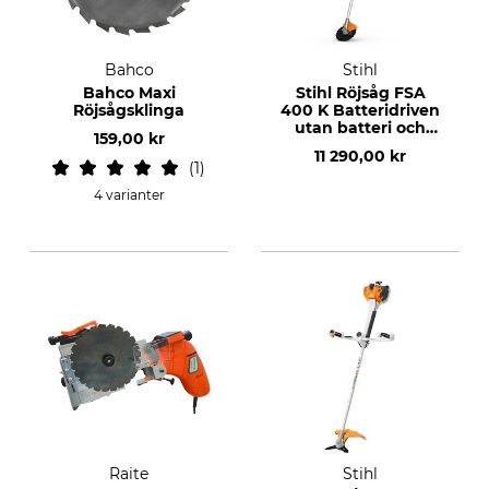
Bahco
Stihl
Bahco Maxi
Stihl Röjsåg FSA
Röjsågsklinga
400 K Batteridriven
utan batteri och
159,00 kr
laddare
11 290,00 kr
1
4 varianter
Raite
Stihl