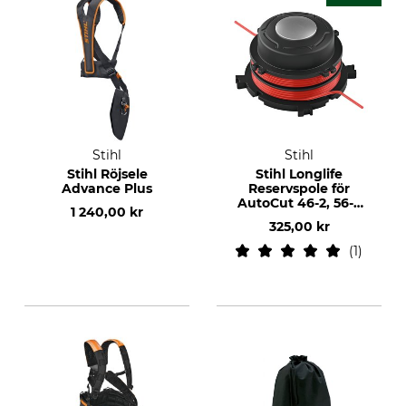
Stihl
Stihl
Stihl Röjsele
Stihl Longlife
Advance Plus
Reservspole för
AutoCut 46-2, 56-2
1 240,00 kr
och 36-2
325,00 kr
1