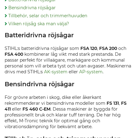
Bensindrivna röjsågar
Tillbehör, selar och trimmerhuvuden
Vilken röjsåg ska man välja?
Batteridrivna röjsågar
STIHL:s batteridrivna röjsågar som
FSA 120
,
FSA 200
och
FSA 400
kombinerar låg vikt med stark prestanda. De
passar perfekt för villaägare, markägare och kommunal
personal som vill arbeta tyst och utan avgaser. Maskinerna
drivs med STIHL:s
AK-system
eller
AP-system
.
Bensindrivna röjsågar
För grövre arbeten i skog, dike eller åkerkant
rekommenderar vi bensindrivna modeller som
FS 131
,
FS
411
eller
FS 460 C-EM
. Dessa maskiner är byggda för
professionellt bruk och klarar tuff terräng. De har hög
effekt, M-Tronic teknik för optimal gång och
vibrationsdämpning för bekvämt arbete.