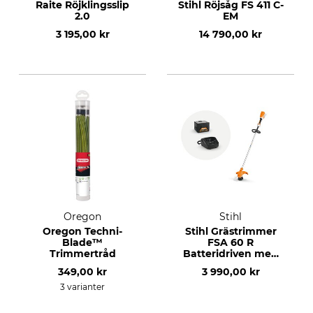
Raite Röjklingsslip
Stihl Röjsåg FS 411 C-
2.0
EM
3 195,00 kr
14 790,00 kr
Oregon
Stihl
Oregon Techni-
Stihl Grästrimmer
Blade™
FSA 60 R
Trimmertråd
Batteridriven med
batteri och laddare
349,00 kr
3 990,00 kr
3 varianter