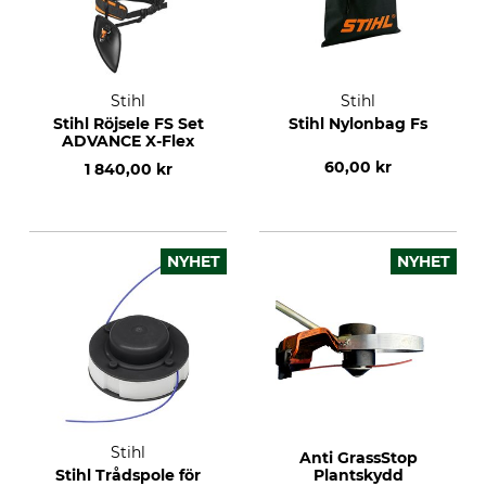
Stihl
Stihl
Stihl Röjsele FS Set
Stihl Nylonbag Fs
ADVANCE X-Flex
60,00 kr
1 840,00 kr
NYHET
NYHET
Stihl
Anti GrassStop
Stihl Trådspole för
Plantskydd