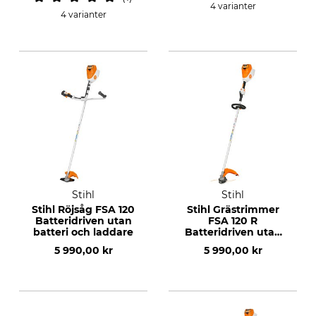
4 varianter
4 varianter
Stihl
Stihl
Stihl Röjsåg FSA 120
Stihl Grästrimmer
Batteridriven utan
FSA 120 R
batteri och laddare
Batteridriven utan
batteri och laddare
5 990,00 kr
5 990,00 kr