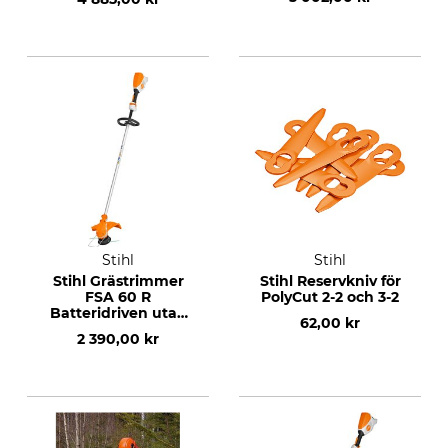
Stihl
Stihl
Stihl Grästrimmer
Stihl Reservkniv för
FSA 60 R
PolyCut 2-2 och 3-2
Batteridriven utan
62,00 kr
batteri och laddare
2 390,00 kr