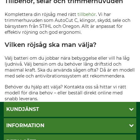
Tillbehör, selar och trimmerhuvuden
Komplettera din röjsåg med rätt
tillbehör
. Vi har
trimmerhuvuden som AutoCut C, klingor, skydd, sele och
bärsystem från STIHL och Oregon. Allt är anpassat för
effektiv röjning och god ergonomi.
Vilken röjsåg ska man välja?
Välj batteri om du jobbar nära bebyggelse eller vill ha låg
ljudnivå. Välj bensin om du behöver lång driftstid och
maximal kraft. Ska du använda sågen ofta? Då är en modell
med sele och antivibrationssystem att rekommendera.
Behöver du hjälp att välja? Kontakta oss så hittar vi rätt
modell för dina behov – eller beställ direkt online med
snabb leverans.
KUNDJÄNST
Öppettider
INFORMATION
Kundtjänst
Vanliga frågor
Butik Vansbro