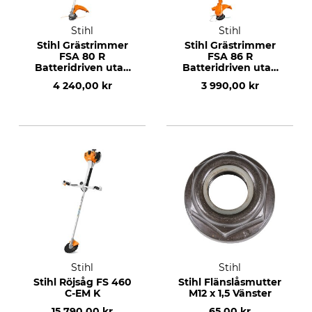
Stihl
Stihl
Stihl Grästrimmer
Stihl Grästrimmer
FSA 80 R
FSA 86 R
Batteridriven utan
Batteridriven utan
batteri och laddare
batteri och laddare
4 240,00 kr
3 990,00 kr
Stihl
Stihl
Stihl Röjsåg FS 460
Stihl Flänslåsmutter
C-EM K
M12 x 1,5 Vänster
15 790,00 kr
65,00 kr