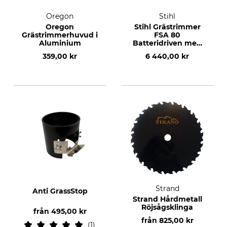
Oregon
Stihl
Oregon
Stihl Grästrimmer
Grästrimmerhuvud i
FSA 80
Aluminium
Batteridriven med
batteri och laddare
359,00 kr
6 440,00 kr
Strand
Anti GrassStop
Strand Hårdmetall
Röjsågsklinga
från
495,00 kr
från
825,00 kr
1