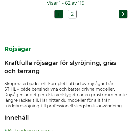
Visar 1 - 62 av 115
1
2
Röjsågar
Kraftfulla röjsågar för slyröjning, gräs
och terräng
Skogma erbjuder ett komplett utbud av röjsågar från
STIHL – både bensindrivna och batteridrivna modeller.
Röjsågen är det perfekta verktyget när en grästrimmer inte
längre räcker till. Här hittar du modeller för allt från
trädgårdsröjning till professionell skogsbruksanvändning.
Innehåll
Batteridrivna röjsågar