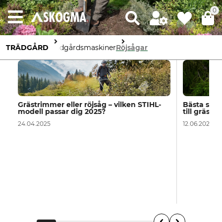
0
TRÄDGÅRD
Trädgårdsmaskiner
Röjsågar
Grästrimmer eller röjsåg – vilken STIHL-
Bästa sätt
modell passar dig 2025?
till gräst
24.04.2025
12.06.2024