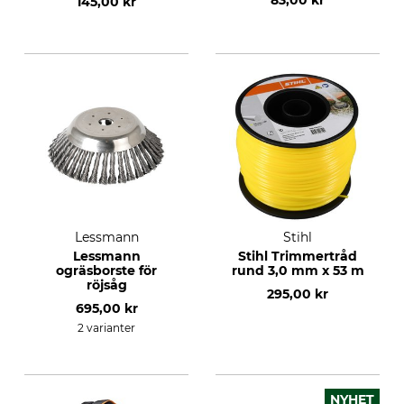
83,00 kr
145,00 kr
Lessmann
Stihl
Lessmann
Stihl Trimmertråd
ogräsborste för
rund 3,0 mm x 53 m
röjsåg
295,00 kr
695,00 kr
2 varianter
NYHET