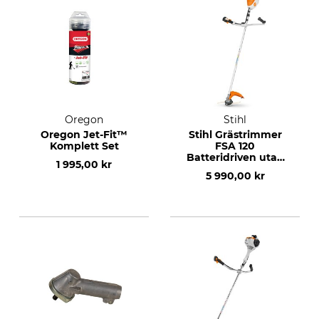
Oregon
Stihl
Oregon Jet-Fit™
Stihl Grästrimmer
Komplett Set
FSA 120
Batteridriven utan
1 995,00 kr
batteri och laddare
5 990,00 kr