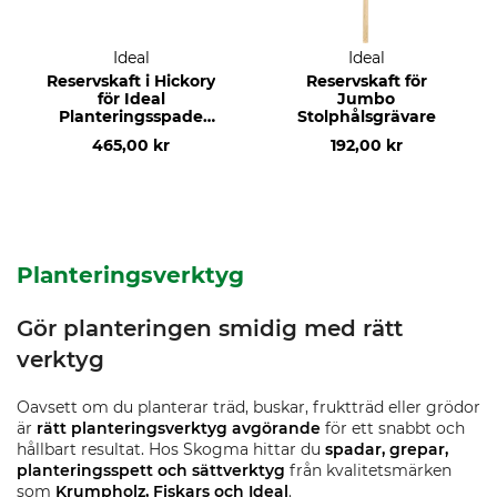
Ideal
Ideal
Reservskaft i Hickory
Reservskaft för
för Ideal
Jumbo
Planteringsspade
Stolphålsgrävare
och
465,00 kr
192,00 kr
Plantskolespade
Planteringsverktyg
Gör planteringen smidig med rätt
verktyg
Oavsett om du planterar träd, buskar, fruktträd eller grödor
är
rätt planteringsverktyg avgörande
för ett snabbt och
hållbart resultat. Hos Skogma hittar du
spadar, grepar,
planteringsspett och sättverktyg
från kvalitetsmärken
som
Krumpholz, Fiskars och Ideal
.