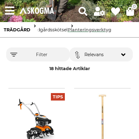
0
TRÄDGÅRD
Trädgårdsskötsel
Planteringsverktyg
Filter
Relevans
18 hittade Artiklar
TIPS