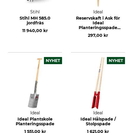
Stihl
Ideal
Stihl MH 585.0
Reservskaft i Ask för
jordfräs
Ideal
Planteringsspade
11 940,00 kr
och
297,00 kr
Plantskolespade
NYHET
NYHET
Ideal
Ideal
Ideal Plantskole
Ideal Hålspade /
Planteringsspade
Stolpspade
1 551,00 kr
1 621,00 kr