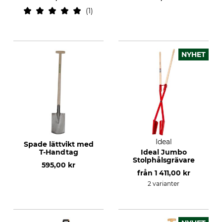
1
NYHET
Ideal
Spade lättvikt med
T-Handtag
Ideal Jumbo
Stolphålsgrävare
595,00 kr
från
1 411,00 kr
2 varianter