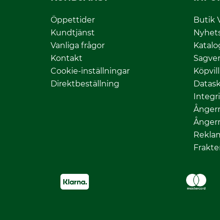
Öppettider
Butik 
Kundtjänst
Nyhet
Vanliga frågor
Katalo
Kontakt
Sagver
Cookie-inställningar
Köpvil
Direktbeställning
Datas
Integr
Ångerr
Ångerr
Rekla
Frakte
Facebook
Insta