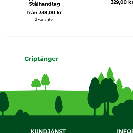
329,00 k
Stålhandtag
från
338,00 kr
2 varianter
Griptänger
KUNDJÄNST
INFO