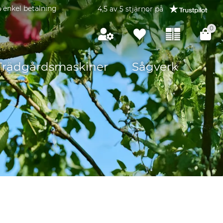
 enkel betalning
4,5 av 5 stjärnor på
0
Trädgårdsmaskiner
Sågverk