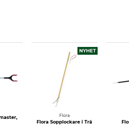
NYHET
Flora
master,
Flora Sopplockare i Trä
Fl