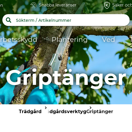
Snabba leveranser
Säker och
en
rbetsskydd
Plantering
Ved
Griptänger
Trädgård
Trädgårdsverktyg
Griptänger