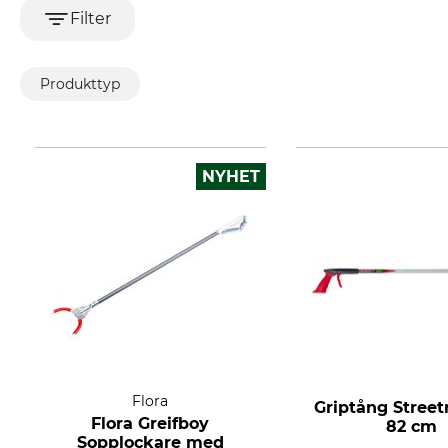
Filter
Produkttyp
NYHET
Flora
Griptång Street
Flora Greifboy
82 cm
Sopplockare med