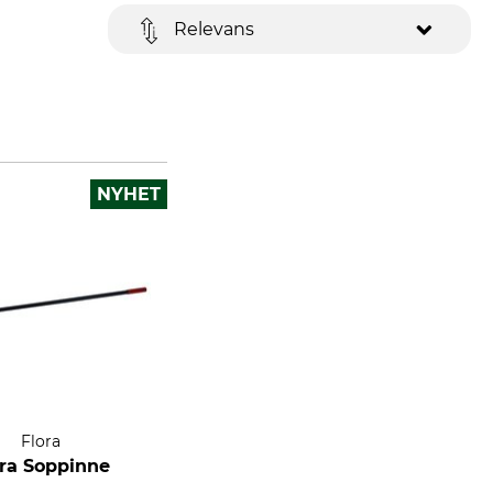
Relevans
NYHET
Flora
ora Soppinne