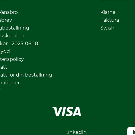
Vansbro
Klarna
sbrev
Faktura
gbeställning
Swish
kskatalog
lkor - 2025-06-18
kydd
itetspolicy
ätt
ätt för din beställning
mationer
r
gram
LinkedIn